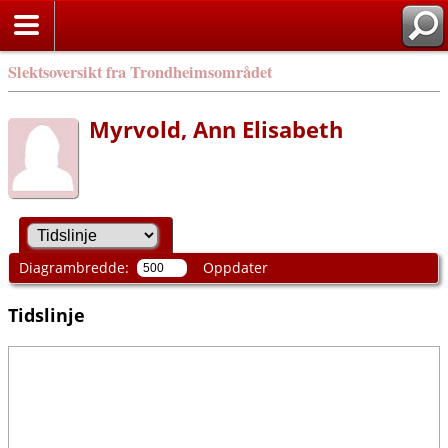
Slektsoversikt fra Trondheimsområdet
Myrvold, Ann Elisabeth
Diagrambredde:
Oppdater
Tidslinje