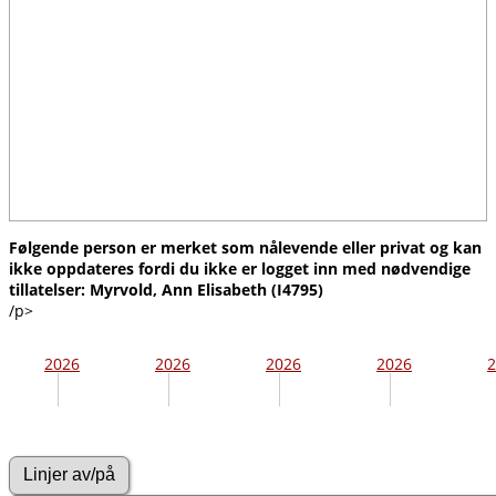
Følgende person er merket som nålevende eller privat og kan
ikke oppdateres fordi du ikke er logget inn med nødvendige
tillatelser: Myrvold, Ann Elisabeth (I4795)
/p>
2026
2026
2026
2026
2