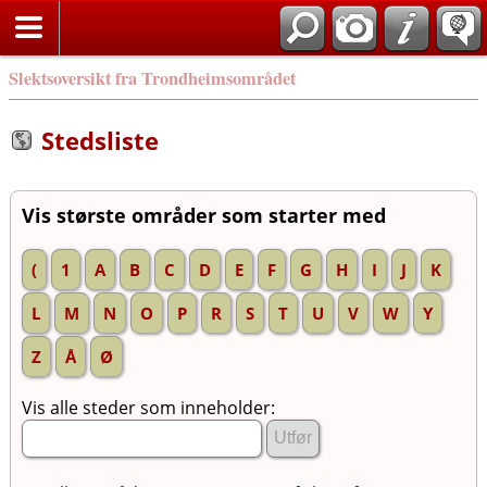
Slektsoversikt fra Trondheimsområdet
Stedsliste
Vis største områder som starter med
(
1
A
B
C
D
E
F
G
H
I
J
K
L
M
N
O
P
R
S
T
U
V
W
Y
Z
Å
Ø
Vis alle steder som inneholder: