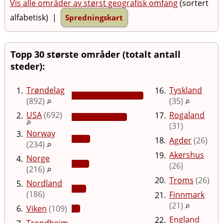
Vis alle områder av størst geografisk omfang
(sortert
alfabetisk) |
Spredningskart
Topp 30 største områder (totalt antall
steder):
Trøndelag
Tyskland
1.
16.
(892)
(35)
USA
(692)
Rogaland
2.
17.
(31)
Norway
3.
18.
Agder
(26)
(234)
Akershus
19.
Norge
4.
(26)
(216)
20.
Troms
(26)
Nordland
5.
(186)
Finnmark
21.
(21)
6.
Viken
(109)
England
22.
Trondheim