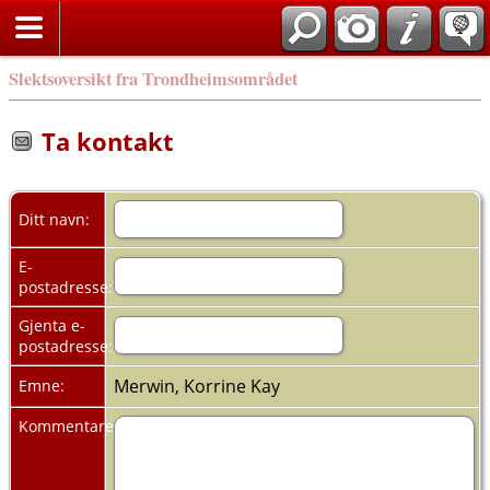
Slektsoversikt fra Trondheimsområdet
Ta kontakt
Ditt navn:
E-
postadresse:
Gjenta e-
postadresse:
Merwin, Korrine Kay
Emne:
Kommentarer: