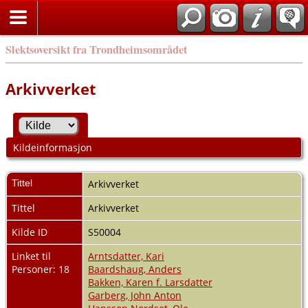
Slektsoversikt fra Trondheimsområdet
Arkivverket
Kildeinformasjon
Tittel
Arkivverket
Tittel
Arkivverket
Kilde ID
S50004
Linket til
Arntsdatter, Kari
Personer: 18
Baardshaug, Anders
Bakken, Karen f. Larsdatter
Garberg, John Anton