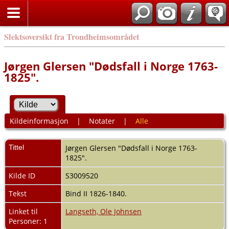
Slektsoversikt fra Trondheimsområdet
Jørgen Glersen "Dødsfall i Norge 1763-
1825".
Kildeinformasjon
|
Notater
|
Alle
Tittel
Jørgen Glersen "Dødsfall i Norge 1763-
1825".
Kilde ID
S3009520
Tekst
Bind II 1826-1840.
Linket til
Langseth, Ole Johnsen
Personer: 1