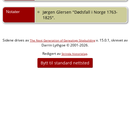
Notater
Jørgen Glersen "Dødsfall i Norge 1763-
1825".
Sidene drives av
v. 15.0.1, skrevet av
The Next Generation of Genealogy Sitebuilding
Darrin Lythgoe © 2001-2026.
Redigert av
.
Strinda historielag
Bytt til standard nettsted