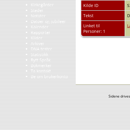
Kirkegårder
Kilde ID
S
Steder
Tekst
D
Notater
Datoer og jubileer
Linket til
L
Kalender
Personer: 1
Rapporter
Kilder
Arkiver
DNA tester
Statistikk
Bytt Språk
Bokmerker
Ta kontakt
Be om brukerkonto
Sidene drive