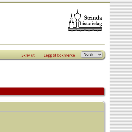
Skriv ut
Legg til bokmerke