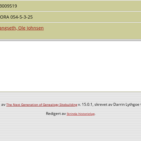
3009519
ORA 054-5-3-25
angseth, Ole Johnsen
s av
v. 15.0.1, skrevet av Darrin Lythgo
The Next Generation of Genealogy Sitebuilding
Redigert av
.
Strinda historielag