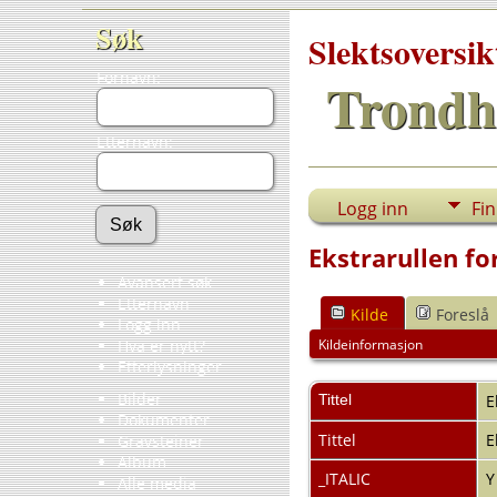
Søk
Slektsoversik
Fornavn:
Trondh
Etternavn:
Logg inn
Fi
Ekstrarullen fo
Avansert søk
Etternavn
Kilde
Foreslå
Logg inn
Kildeinformasjon
Hva er nytt?
Etterlysninger
Bilder
Tittel
E
Dokumenter
Tittel
E
Gravsteiner
Album
_ITALIC
Alle media