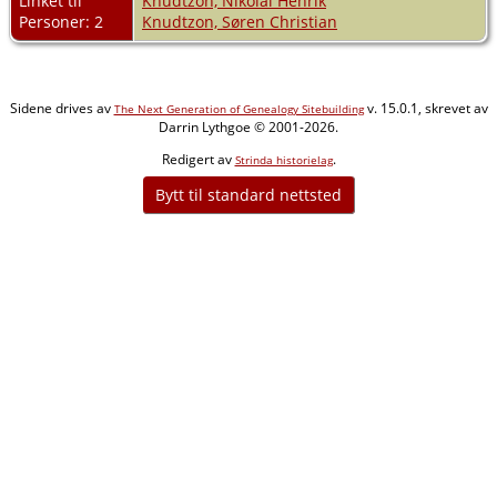
Linket til
Knudtzon, Nikolai Henrik
Personer: 2
Knudtzon, Søren Christian
Sidene drives av
v. 15.0.1, skrevet av
The Next Generation of Genealogy Sitebuilding
Darrin Lythgoe © 2001-2026.
Redigert av
.
Strinda historielag
Bytt til standard nettsted