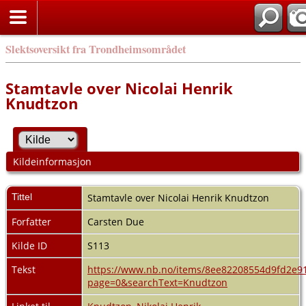
Slektsoversikt fra Trondheimsområdet
Stamtavle over Nicolai Henrik
Knudtzon
Kildeinformasjon
Tittel
Stamtavle over Nicolai Henrik Knudtzon
Forfatter
Carsten Due
Kilde ID
S113
Tekst
https://www.nb.no/items/8ee82208554d9fd2e9
page=0&searchText=Knudtzon