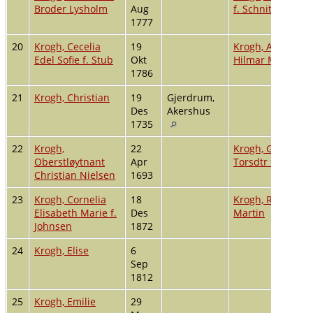
Broder Lysholm
Aug
f. Schnitler
1777
20
Krogh, Cecelia
19
Krogh, Amtmann
Edel Sofie f. Stub
Okt
Hilmar Meincke
1786
21
Krogh, Christian
19
Gjerdrum,
Des
Akershus
1735
22
Krogh,
22
Krogh, Gurine
Oberstløytnant
Apr
Torsdtr f. Sørum
Christian Nielsen
1693
23
Krogh, Cornelia
18
Krogh, Rikard
Elisabeth Marie f.
Des
Martin
Johnsen
1872
24
Krogh, Elise
6
Sep
1812
25
Krogh, Emilie
29