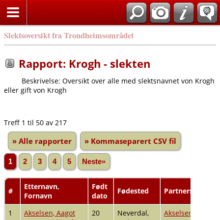
Slektsoversikt fra Trondheimsområdet
Rapport: Krogh - slekten
Beskrivelse: Oversikt over alle med slektsnavnet von Krogh
eller gift von Krogh
Treff 1 til 50 av 217
» Alle rapporter
» Kommaseparert CSV fil
1
2
3
4
5
Neste»
Etternavn,
Født
#
Fødested
Partners navn
Fornavn
dato
1
Akselsen, Aagot
20
Neverdal,
Akselsen, Hilmar