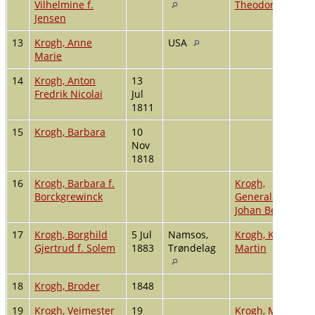
Vilhelmine f.
Theodor
Jensen
13
Krogh, Anne
USA
Marie
14
Krogh, Anton
13
Fredrik Nicolai
Jul
1811
15
Krogh, Barbara
10
Nov
1818
16
Krogh, Barbara f.
Krogh,
Borckgrewinck
Generaladjutant
Johan Bernt
17
Krogh, Borghild
5 Jul
Namsos,
Krogh, Kjøpman
Gjertrud f. Solem
1883
Trøndelag
Martin
18
Krogh, Broder
1848
19
Krogh, Veimester
19
Krogh, Magdale