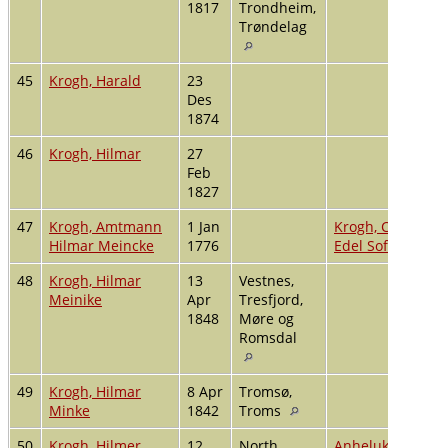
1817
Trondheim,
Trøndelag
45
Krogh, Harald
23
Des
1874
46
Krogh, Hilmar
27
Feb
1827
47
Krogh, Amtmann
1 Jan
Krogh, Cecelia
Hilmar Meincke
1776
Edel Sofie f. Stub
48
Krogh, Hilmar
13
Vestnes,
Meinike
Apr
Tresfjord,
1848
Møre og
Romsdal
49
Krogh, Hilmar
8 Apr
Tromsø,
Minke
1842
Troms
50
Krogh, Hilmer
12
North
Anheluk, Vinette