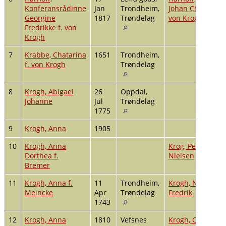
Konferansrådinne
Jan
Trondheim,
Johan Christian f
Georgine
1817
Trøndelag
von Krogh
Fredrikke f. von
Krogh
7
Krabbe, Chatarina
1651
Trondheim,
f. von Krogh
Trøndelag
8
Krogh, Abigael
26
Oppdal,
Johanne
Jul
Trøndelag
1775
9
Krogh, Anna
1905
10
Krogh, Anna
Krog, Peder
Dorthea f.
Nielsen
Bremer
11
Krogh, Anna f.
11
Trondheim,
Krogh, Nicolai
Meincke
Apr
Trøndelag
Fredrik
1743
12
Krogh, Anna
1810
Vefsnes
Krogh, Otto