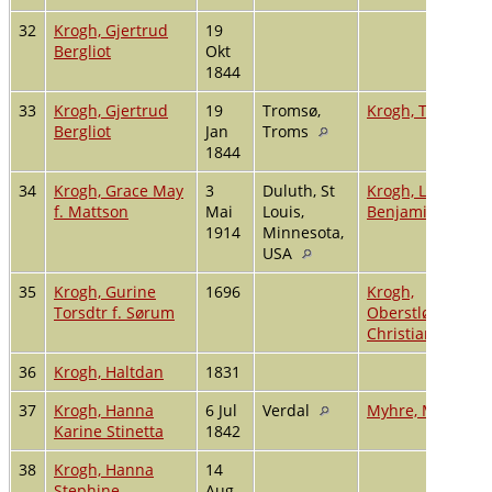
32
Krogh, Gjertrud
19
Bergliot
Okt
1844
33
Krogh, Gjertrud
19
Tromsø,
Krogh, Thorvald
Bergliot
Jan
Troms
1844
34
Krogh, Grace May
3
Duluth, St
Krogh, Lester
f. Mattson
Mai
Louis,
Benjamin
1914
Minnesota,
USA
35
Krogh, Gurine
1696
Krogh,
Torsdtr f. Sørum
Oberstløytnant
Christian Nielse
36
Krogh, Haltdan
1831
37
Krogh, Hanna
6 Jul
Verdal
Myhre, Morten
Karine Stinetta
1842
38
Krogh, Hanna
14
Stephine
Aug