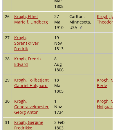
Mar
1808
26
Krogh, Ethel
27
Carlton,
Krogh, John
Marie f. Lindberg
Mai
Minnesota,
Theodor
1910
USA
27
Krogh,
19
Sorenskriver
Nov
Fredrik
1813
28
Krogh, Fredrik
8
Edvard
Aug
1806
29
Krogh, Tollbetjent
18
Krogh, Marlen f.
Gabriel Hofgaard
Mai
Berle
1805
30
Krogh,
1
Krogh, Maren f.
Generalveimester
Nov
Hofgaard
Georg Anton
1734
31
Krogh, Gergine
3 Feb
Fredrikke
1803