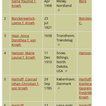
Signe Pauline f.
Apr
Meløy,
Berg
Krogh
1908
Nordland
2
Borckgrewinck,
23
Borckgrewinck, H
Lovise f. Krogh
Jul
C.
1821
3
Haar, Anna
1658
Trondheim,
Dorothea f. von
Trøndelag
Krogh
4
Hanson, Marie
11
Snow,
Hanson, Norman
Louise f. Krogh
Des
Billings,
1910
North
Dakota,
USA
5
Harhoff, Conrad
29
København,
Harhoff,
Johan Christian f.
Sep
Danmark
Konferansrådin
von Krogh
1785
Georgine
Fredrikke f. von
Krogh
6
Harhoff,
17
Leira gods,
Harhoff, Conrad