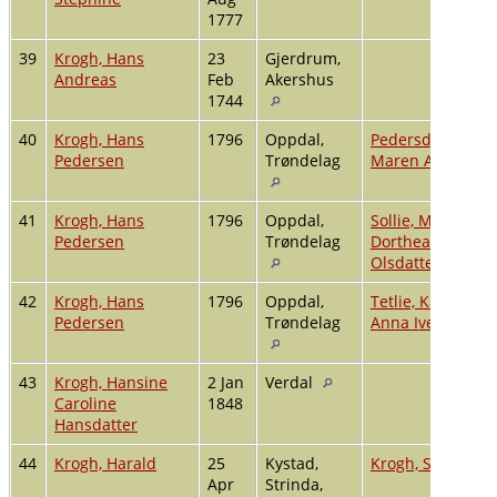
1777
39
Krogh, Hans
23
Gjerdrum,
Andreas
Feb
Akershus
1744
40
Krogh, Hans
1796
Oppdal,
Pedersdatter,
Pedersen
Trøndelag
Maren Anna
41
Krogh, Hans
1796
Oppdal,
Sollie, Maren
Pedersen
Trøndelag
Dorthea
Olsdatter
42
Krogh, Hans
1796
Oppdal,
Tetlie, Karen
Pedersen
Trøndelag
Anna Iversdatter
43
Krogh, Hansine
2 Jan
Verdal
Caroline
1848
Hansdatter
44
Krogh, Harald
25
Kystad,
Krogh, Sofie
Apr
Strinda,