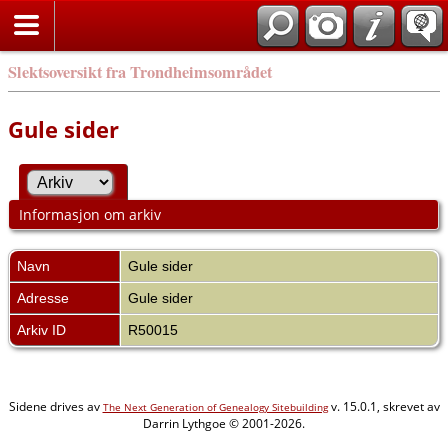
Slektsoversikt fra Trondheimsområdet
Gule sider
Informasjon om arkiv
Navn
Gule sider
Adresse
Gule sider
Arkiv ID
R50015
Sidene drives av
v. 15.0.1, skrevet av
The Next Generation of Genealogy Sitebuilding
Darrin Lythgoe © 2001-2026.