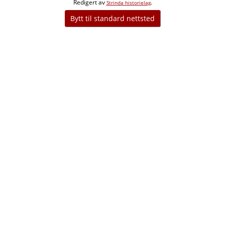
Redigert av
.
Strinda historielag
Bytt til standard nettsted