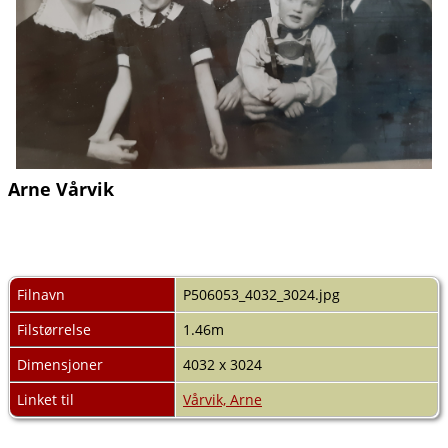
Arne Vårvik
Filnavn
P506053_4032_3024.jpg
Filstørrelse
1.46m
Dimensjoner
4032 x 3024
Linket til
Vårvik, Arne