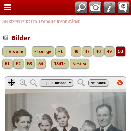
Slektsoversikt fra Trondheimsområdet
Bilder
» Vis alle
«Forrige
«1
...
46
47
48
49
50
51
52
53
54
...
1341»
Neste»