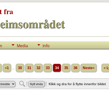
t fra
eimsområdet
nn
Media
Info
«1
...
30
31
32
33
34
35
36
Neste»
» L