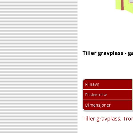
Tiller gravplass -
Filnavn
Filstørrelse
Dimensjoner
Tiller gravplass, T