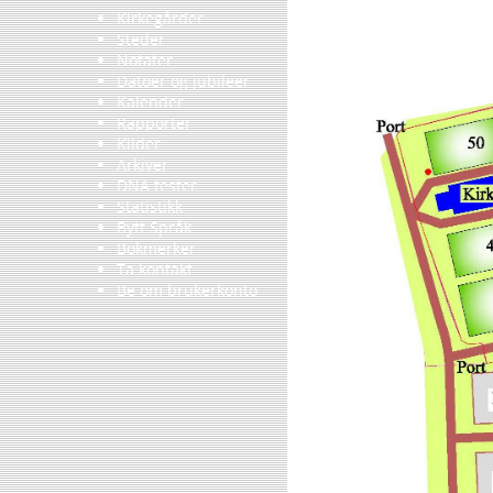
Kirkegårder
Steder
Notater
Datoer og jubileer
Kalender
Rapporter
Kilder
Arkiver
DNA tester
Statistikk
Bytt Språk
Bokmerker
Ta kontakt
Be om brukerkonto