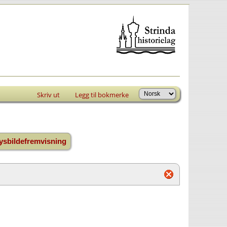
Skriv ut
Legg til bokmerke
ysbildefremvisning