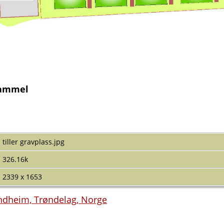
 gammel
tiller gravplass.jpg
326.16k
2339 x 1653
rondheim, Trøndelag, Norge