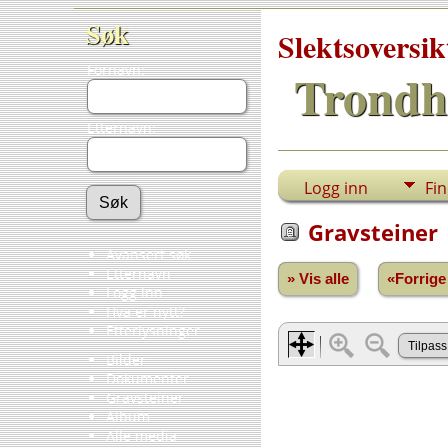
Søk
Slektsoversik
Fornavn:
Trondh
Etternavn:
Logg inn
Fi
Gravsteiner
Avansert søk
Etternavn
» Vis alle
«Forrige
Logg inn
Hva er nytt?
Etterlysninger
Bilder
Dokumenter
Gravsteiner
Album
Alle media