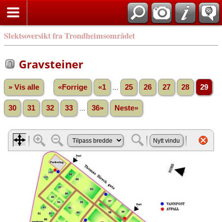
Slektsoversikt fra Trondheimsområdet
Gravsteiner
» Vis alle
«Forrige
«1
...
25
26
27
28
29
30
31
32
33
...
36»
Neste»