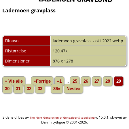
Lademoen gravplass
Filnavn
lademoen gravplass - okt 2022.webp
Filstørrelse
120.47k
Dimensjoner
876 x 1278
» Vis alle
«Forrige
«1
...
25
26
27
28
29
30
31
32
33
...
36»
Neste»
Sidene drives av
v. 15.0.1, skrevet av
The Next Generation of Genealogy Sitebuilding
Darrin Lythgoe © 2001-2026.