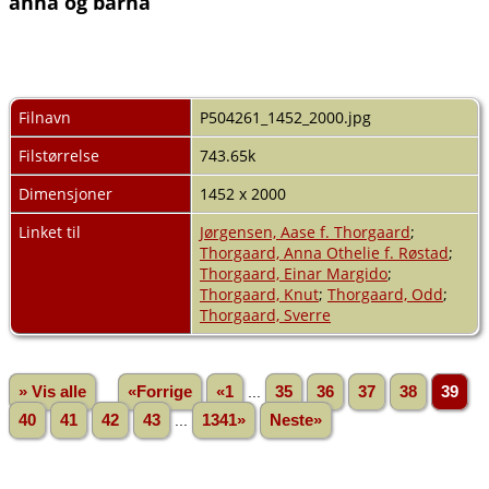
anna og barna
Filnavn
P504261_1452_2000.jpg
Filstørrelse
743.65k
Dimensjoner
1452 x 2000
Linket til
Jørgensen, Aase f. Thorgaard
;
Thorgaard, Anna Othelie f. Røstad
;
Thorgaard, Einar Margido
;
Thorgaard, Knut
;
Thorgaard, Odd
;
Thorgaard, Sverre
» Vis alle
«Forrige
«1
...
35
36
37
38
39
40
41
42
43
...
1341»
Neste»