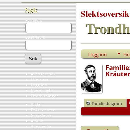
Søk
Slektsoversik
Fornavn:
Trondh
Etternavn:
Logg inn
Fi
Familie
Kräute
Avansert søk
Etternavn
Logg inn
Hva er nytt?
Etterlysninger
Familiediagram
Bilder
Dokumenter
Gravsteiner
Album
Alle media