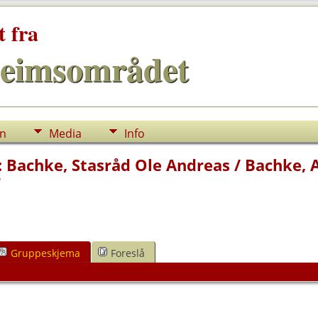
t fra
eimsområdet
nn
Media
Info
: Bachke, Stasråd Ole Andreas / Bachke, A
r
Gruppeskjema
Foreslå