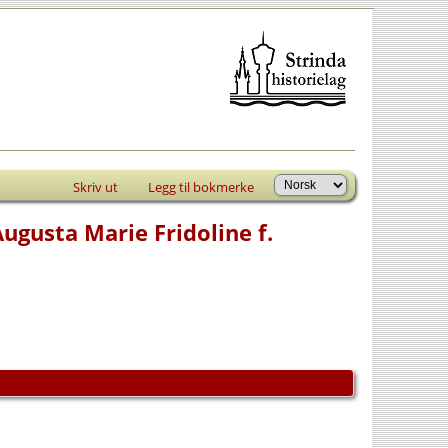
Skriv ut
Legg til bokmerke
ugusta Marie Fridoline f.