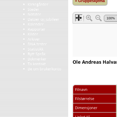
» Gruppeskjema
Kirkegårder
Steder
Notater
Datoer og jubileer
Kalender
Rapporter
Kilder
Arkiver
DNA tester
Statistikk
Bytt Språk
Bokmerker
Ole Andreas Halva
Ta kontakt
Be om brukerkonto
Filnavn
Filstørrelse
Dimensjoner
Linket til