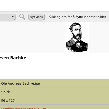
rsen Bachke
Ole Andreas Bachke.jpg
5.57k
96 x 127
Familie: Bachke/Bachke (F8)