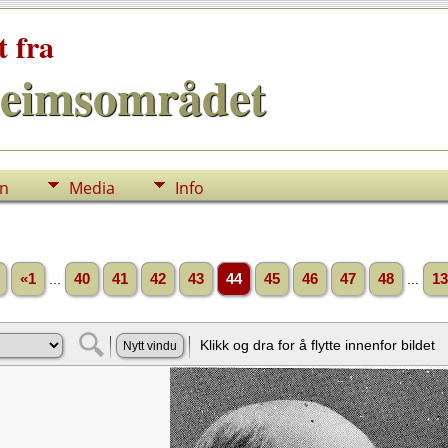
t fra
eimsområdet
nn
Media
Info
«1
...
40
41
42
43
44
45
46
47
48
...
13