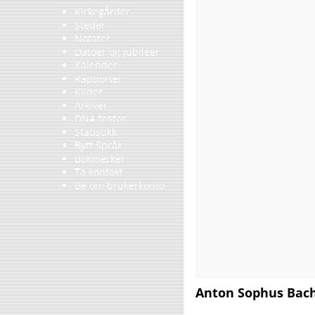
Kirkegårder
Steder
Notater
Datoer og jubileer
Kalender
Rapporter
Kilder
Arkiver
DNA tester
Statistikk
Bytt Språk
Bokmerker
Ta kontakt
Be om brukerkonto
Anton Sophus Bac