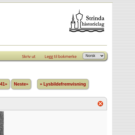
Skriv ut
Legg til bokmerke
41»
Neste»
» Lysbildefremvisning