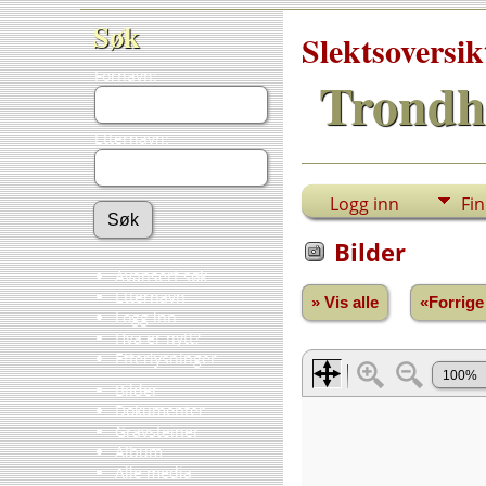
Søk
Slektsoversik
Fornavn:
Trondh
Etternavn:
Logg inn
Fi
Bilder
Avansert søk
Etternavn
» Vis alle
«Forrige
Logg inn
Hva er nytt?
Etterlysninger
Bilder
Dokumenter
Gravsteiner
Album
Alle media