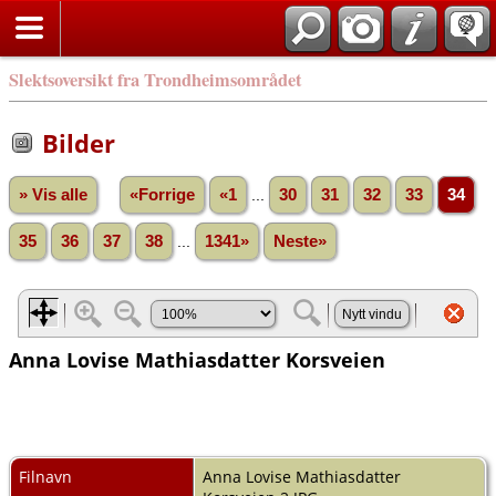
Slektsoversikt fra Trondheimsområdet
Bilder
» Vis alle
«Forrige
«1
...
30
31
32
33
34
35
36
37
38
...
1341»
Neste»
Anna Lovise Mathiasdatter Korsveien
Filnavn
Anna Lovise Mathiasdatter