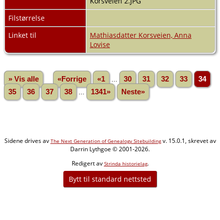
Korsveien 2.JPG
Filstørrelse
Linket til
Mathiasdatter Korsveien, Anna
Lovise
» Vis alle
«Forrige
«1
...
30
31
32
33
34
35
36
37
38
...
1341»
Neste»
Sidene drives av
v. 15.0.1, skrevet av
The Next Generation of Genealogy Sitebuilding
Darrin Lythgoe © 2001-2026.
Redigert av
.
Strinda historielag
Bytt til standard nettsted