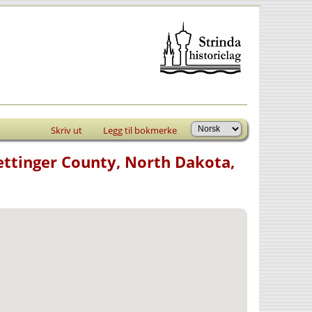
Skriv ut
Legg til bokmerke
ttinger County, North Dakota,