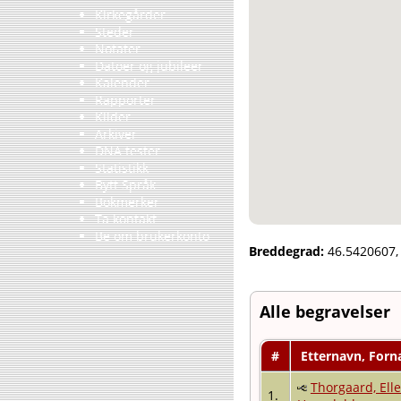
Kirkegårder
Steder
Notater
Datoer og jubileer
Kalender
Rapporter
Kilder
Arkiver
DNA tester
Statistikk
Bytt Språk
Bokmerker
Ta kontakt
Be om brukerkonto
Breddegrad:
46.5420607
Alle begravelser
#
Etternavn, For
Thorgaard, Elle
1.