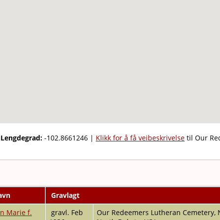
,
Lengdegrad:
-102.8661246
|
Klikk for å få veibeskrivelse
til Our R
navn
Gravlagt
n Marie f.
gravl. Feb
Our Redeemers Lutheran Cemetery, N