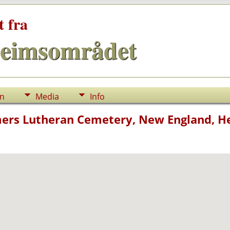
t fra
eimsområdet
nn
Media
Info
rs Lutheran Cemetery, New England, He