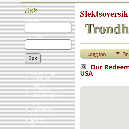
Søk
Slektsoversik
Fornavn:
Trondh
Etternavn:
Logg inn
Fi
Our Redeeme
USA
Avansert søk
Etternavn
Logg inn
Hva er nytt?
Etterlysninger
Bilder
Dokumenter
Gravsteiner
Album
Alle media