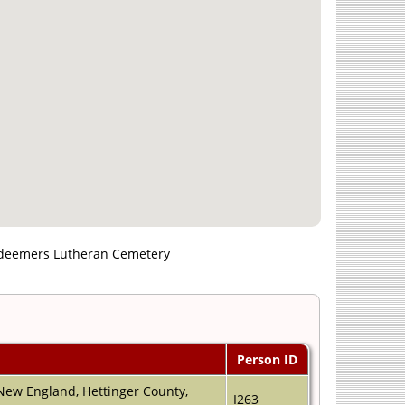
edeemers Lutheran Cemetery
Person ID
ew England, Hettinger County,
I263