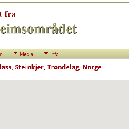
t fra
eimsområdet
nn
Media
Info
ss, Steinkjer, Trøndelag, Norge