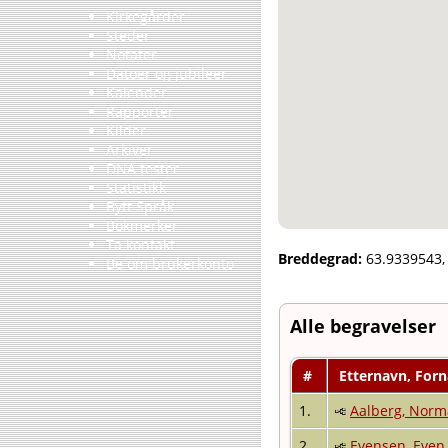
Kirkegårder
Steder
Notater
Datoer og jubileer
Kalender
Rapporter
Kilder
Arkiver
DNA tester
Statistikk
Bytt Språk
Bokmerker
Ta kontakt
Breddegrad:
63.9339543
Be om brukerkonto
Alle begravelser
#
Etternavn, For
1.
Aalberg, Norm
2.
Evensen, Even