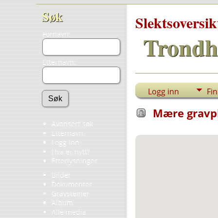
Søk
Slektsoversik
Fornavn:
Trondh
Etternavn:
Logg inn
Fi
Mære gravpla
Avansert søk
Etternavn
Logg inn
Hva er nytt?
Etterlysninger
Bilder
Dokumenter
Gravsteiner
Album
Alle media