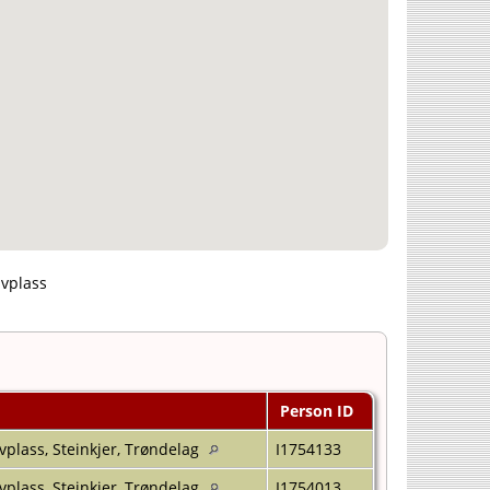
avplass
Person ID
plass, Steinkjer, Trøndelag
I1754133
plass, Steinkjer, Trøndelag
I1754013