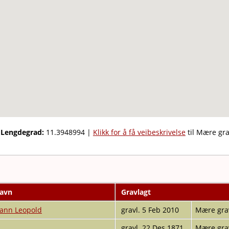
,
Lengdegrad:
11.3948994
|
Klikk for å få veibeskrivelse
til Mære gr
navn
Gravlagt
ann Leopold
gravl. 5 Feb 2010
Mære grav
gravl. 22 Des 1871
Mære grav