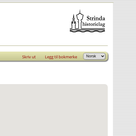
Skriv ut
Legg til bokmerke