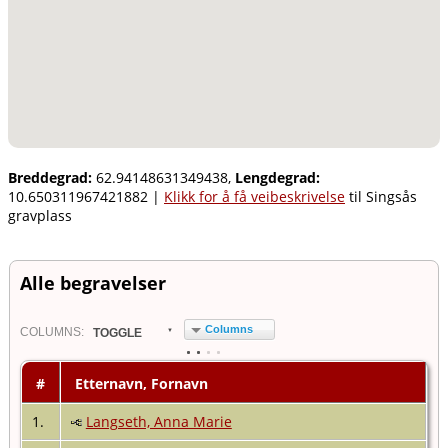
Breddegrad:
62.94148631349438,
Lengdegrad:
10.650311967421882
|
Klikk for å få veibeskrivelse
til Singsås
gravplass
Alle begravelser
Columns
COL
UMN
S:
TOGGLE
#
Etternavn, Fornavn
1.
Langseth, Anna Marie