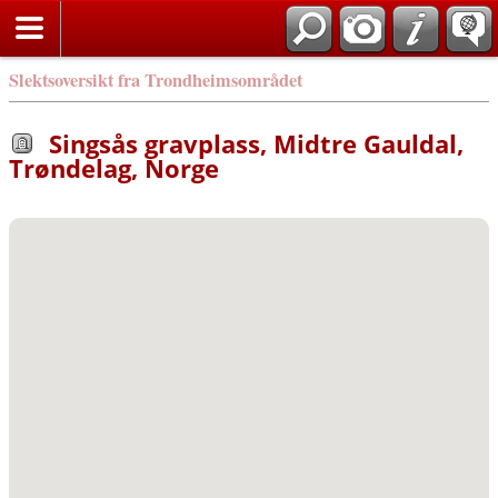
Slektsoversikt fra Trondheimsområdet
Singsås gravplass, Midtre Gauldal,
Trøndelag, Norge