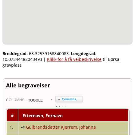
Breddegrad:
63.32539168840083,
Lengdegrad:
10.07344482043493
|
Klikk for å få veibeskrivelse
til Børsa
gravplass
Alle begravelser
Columns
COL
UMN
S:
TOGGLE
#
Etternavn, Fornavn
1.
Gulbrandsdatter Kjerrem, Johanna