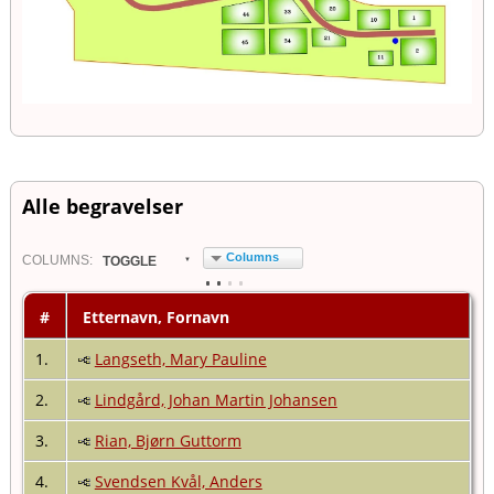
Alle begravelser
Columns
COL
UMN
S:
TOGGLE
#
Etternavn, Fornavn
1.
Langseth, Mary Pauline
2.
Lindgård, Johan Martin Johansen
3.
Rian, Bjørn Guttorm
4.
Svendsen Kvål, Anders