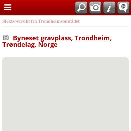
Slektsoversikt fra Trondheimsområdet
Byneset gravplass, Trondheim,
Trøndelag, Norge