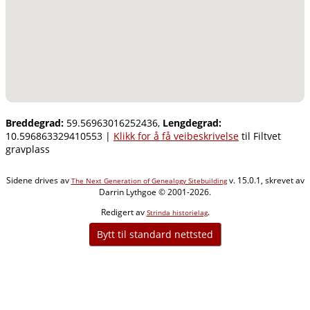
Breddegrad:
59.56963016252436,
Lengdegrad:
10.596863329410553
|
Klikk for å få veibeskrivelse
til Filtvet
gravplass
Sidene drives av
v. 15.0.1, skrevet av
The Next Generation of Genealogy Sitebuilding
Darrin Lythgoe © 2001-2026.
Redigert av
.
Strinda historielag
Bytt til standard nettsted