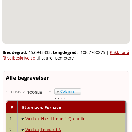
Breddegrad:
45.6945833,
Lengdegrad:
-108.7700275
|
Klikk for å
få veibeskrivelse
til Laurel Cemetery
Alle begravelser
Columns
COL
UMN
S:
TOGGLE
#
Etternavn, Fornavn
1.
Wollan, Hazel Irene f. Quinnild
2.
Wollan, Leonard A