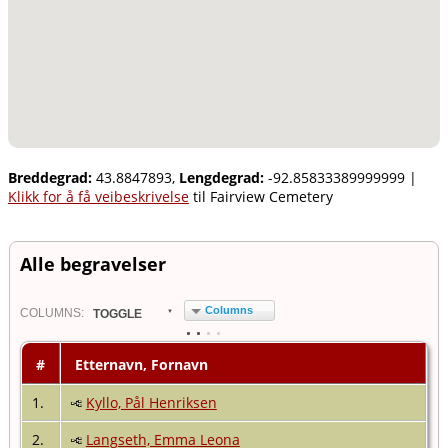
Breddegrad:
43.8847893,
Lengdegrad:
-92.85833389999999
|
Klikk for å få veibeskrivelse
til Fairview Cemetery
Alle begravelser
Columns
COL
UMN
S:
TOGGLE
#
Etternavn, Fornavn
1.
Kyllo, Pål Henriksen
2.
Langseth, Emma Leona