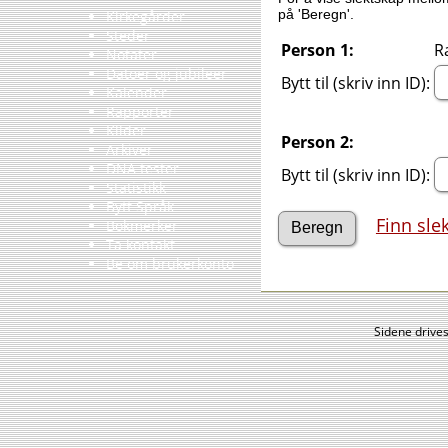
på 'Beregn'.
Kirkegårder
Steder
Person 1:
R
Notater
Datoer og jubileer
Bytt til (skriv inn ID):
Kalender
Rapporter
Kilder
Person 2:
Arkiver
DNA tester
Bytt til (skriv inn ID):
Statistikk
Bytt Språk
Finn sle
Bokmerker
Ta kontakt
Be om brukerkonto
Sidene drive