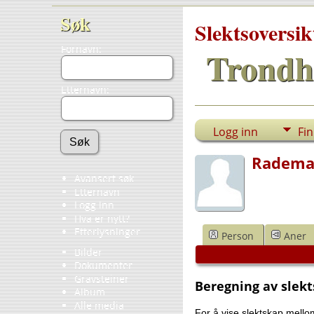
Søk
Slektsoversik
Fornavn:
Trondh
Etternavn:
Logg inn
Fi
Rademac
Avansert søk
Etternavn
Logg inn
Hva er nytt?
Etterlysninger
Person
Aner
Bilder
Dokumenter
Gravsteiner
Beregning av slek
Album
Alle media
For å vise slektskap mellom