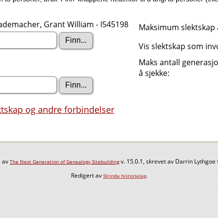
ademacher, Grant William - I545198
Maksimum slektskap å
Vis slektskap som inv
Maks antall generasj
å sjekke:
ktskap og andre forbindelser
s av
v. 15.0.1, skrevet av Darrin Lythgo
The Next Generation of Genealogy Sitebuilding
Redigert av
.
Strinda historielag