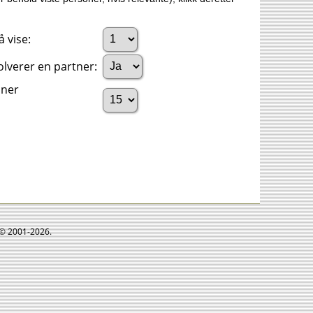
 vise:
olverer en partner:
oner
e © 2001-2026.