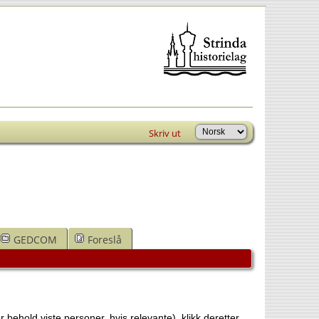
Skriv ut
GEDCOM
Foreslå
 behold viste personer, hvis relevante), klikk deretter