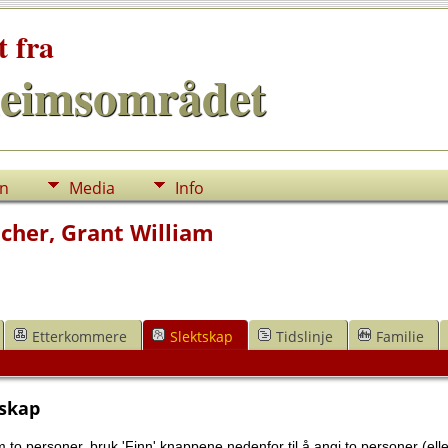
t fra
eimsområdet
nn
Media
Info
her, Grant William
Etterkommere
Slektskap
Tidslinje
Familie
tskap
 to personer, bruk 'Finn' knappene nedenfor til å angi to personer (eller