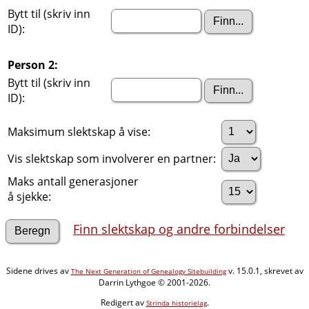
Bytt til (skriv inn
ID):
Person 2:
Bytt til (skriv inn
ID):
Maksimum slektskap å vise:
Vis slektskap som involverer en partner:
Maks antall generasjoner
å sjekke:
Finn slektskap og andre forbindelser
Sidene drives av
v. 15.0.1, skrevet av
The Next Generation of Genealogy Sitebuilding
Darrin Lythgoe © 2001-2026.
Redigert av
.
Strinda historielag