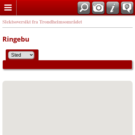
Slektsoversikt fra Trondheimsområdet
Ringebu