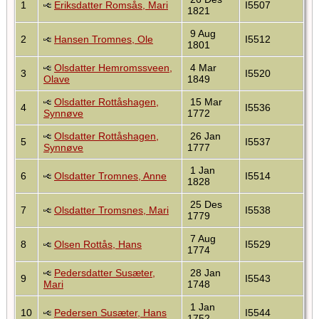
1
Eriksdatter Romsås, Mari
I5507
1821
9 Aug
2
Hansen Tromnes, Ole
I5512
1801
Olsdatter Hemromssveen,
4 Mar
3
I5520
Olave
1849
Olsdatter Rottåshagen,
15 Mar
4
I5536
Synnøve
1772
Olsdatter Rottåshagen,
26 Jan
5
I5537
Synnøve
1777
1 Jan
6
Olsdatter Tromnes, Anne
I5514
1828
25 Des
7
Olsdatter Tromsnes, Mari
I5538
1779
7 Aug
8
Olsen Rottås, Hans
I5529
1774
Pedersdatter Susæter,
28 Jan
9
I5543
Mari
1748
1 Jan
10
Pedersen Susæter, Hans
I5544
1752