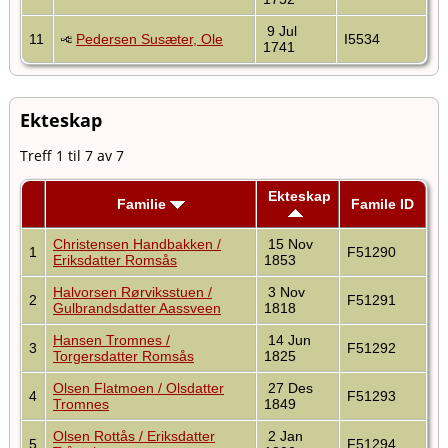
9 Jul
11
Pedersen Susæter, Ole
I5534
1741
Ekteskap
Treff 1 til 7 av 7
Ekteskap
Familie
Famile ID
Christensen Handbakken /
15 Nov
1
F51290
Eriksdatter Romsås
1853
Halvorsen Rørviksstuen /
3 Nov
2
F51291
Gulbrandsdatter Aassveen
1818
Hansen Tromnes /
14 Jun
3
F51292
Torgersdatter Romsås
1825
Olsen Flatmoen / Olsdatter
27 Des
4
F51293
Tromnes
1849
Olsen Rottås / Eriksdatter
2 Jan
5
F51294