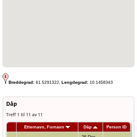
Breddegrad:
61.5291322,
Lengdegrad:
10.1458343
Dåp
Treff 1 til 11 av 11
Etternavn, Fornavn
Dåp
Person ID
26 Des