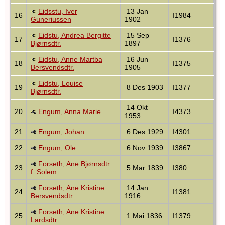
Eidsstu, Iver
13 Jan
16
I1984
Guneriussen
1902
Eidstu, Andrea Bergitte
15 Sep
17
I1376
Bjørnsdtr.
1897
Eidstu, Anne Martba
16 Jun
18
I1375
Bersvendsdtr.
1905
Eidstu, Louise
19
8 Des 1903
I1377
Bjørnsdtr.
14 Okt
20
Engum, Anna Marie
I4373
1953
21
Engum, Johan
6 Des 1929
I4301
22
Engum, Ole
6 Nov 1939
I3867
Forseth, Ane Bjørnsdtr.
23
5 Mar 1839
I380
f. Solem
Forseth, Ane Kristine
14 Jan
24
I1381
Bersvendsdtr.
1916
Forseth, Ane Kristine
25
1 Mai 1836
I1379
Lardsdtr.