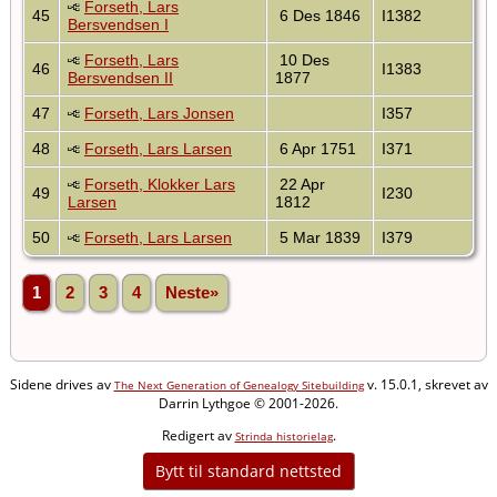
Forseth, Lars
45
6 Des 1846
I1382
Bersvendsen I
Forseth, Lars
10 Des
46
I1383
Bersvendsen II
1877
47
Forseth, Lars Jonsen
I357
48
Forseth, Lars Larsen
6 Apr 1751
I371
Forseth, Klokker Lars
22 Apr
49
I230
Larsen
1812
50
Forseth, Lars Larsen
5 Mar 1839
I379
1
2
3
4
Neste»
Sidene drives av
v. 15.0.1, skrevet av
The Next Generation of Genealogy Sitebuilding
Darrin Lythgoe © 2001-2026.
Redigert av
.
Strinda historielag
Bytt til standard nettsted