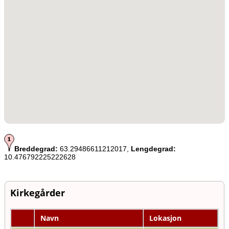
Breddegrad:
63.29486611212017,
Lengdegrad:
10.476792225222628
Kirkegårder
Navn
Lokasjon