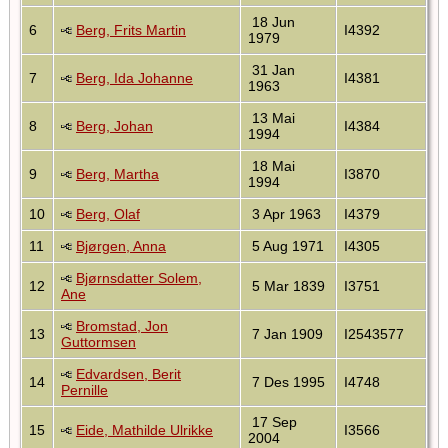
18 Jun
6
Berg, Frits Martin
I4392
1979
31 Jan
7
Berg, Ida Johanne
I4381
1963
13 Mai
8
Berg, Johan
I4384
1994
18 Mai
9
Berg, Martha
I3870
1994
10
Berg, Olaf
3 Apr 1963
I4379
11
Bjørgen, Anna
5 Aug 1971
I4305
Bjørnsdatter Solem,
12
5 Mar 1839
I3751
Ane
Bromstad, Jon
13
7 Jan 1909
I2543577
Guttormsen
Edvardsen, Berit
14
7 Des 1995
I4748
Pernille
17 Sep
15
Eide, Mathilde Ulrikke
I3566
2004