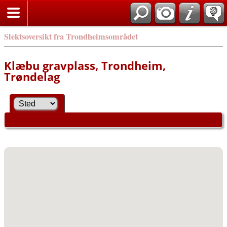
Slektsoversikt fra Trondheimsområdet
Klæbu gravplass, Trondheim,
Trøndelag