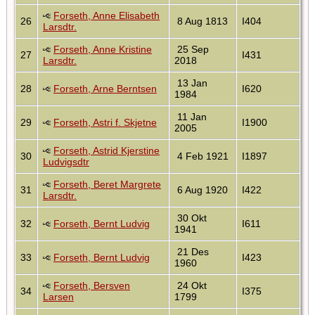
Forseth, Anne Elisabeth
26
8 Aug 1813
I404
Larsdtr.
Forseth, Anne Kristine
25 Sep
27
I431
Larsdtr.
2018
13 Jan
28
Forseth, Arne Berntsen
I620
1984
11 Jan
29
Forseth, Astri f. Skjetne
I1900
2005
Forseth, Astrid Kjerstine
30
4 Feb 1921
I1897
Ludvigsdtr
Forseth, Beret Margrete
31
6 Aug 1920
I422
Larsdtr.
30 Okt
32
Forseth, Bernt Ludvig
I611
1941
21 Des
33
Forseth, Bernt Ludvig
I423
1960
Forseth, Bersven
24 Okt
34
I375
Larsen
1799