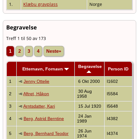
1.
Klæbu gravplass
Norge
Begravelse
Treff 1 til 50 av 173
1
2
3
4
Neste»
Begravelse
Etternavn, Fornavn
Person ID
1
Jenny Ottelie
6 Okt 2000
I1602
30 Aug
2
Aftret, Håkon
I5584
1958
3
Arntsdatter, Kari
15 Jul 1920
I5648
24 Jan
4
Berg, Astrid Berntine
I4382
1989
26 Jun
5
Berg, Bernhard Teodor
I4374
1974