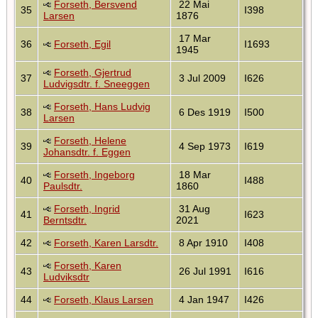
Forseth, Bersvend
22 Mai
35
I398
Larsen
1876
17 Mar
36
Forseth, Egil
I1693
1945
Forseth, Gjertrud
37
3 Jul 2009
I626
Ludvigsdtr. f. Sneeggen
Forseth, Hans Ludvig
38
6 Des 1919
I500
Larsen
Forseth, Helene
39
4 Sep 1973
I619
Johansdtr. f. Eggen
Forseth, Ingeborg
18 Mar
40
I488
Paulsdtr.
1860
Forseth, Ingrid
31 Aug
41
I623
Berntsdtr.
2021
42
Forseth, Karen Larsdtr.
8 Apr 1910
I408
Forseth, Karen
43
26 Jul 1991
I616
Ludviksdtr
44
Forseth, Klaus Larsen
4 Jan 1947
I426