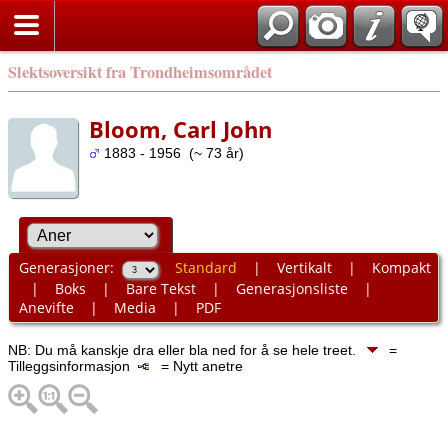
Slektsoversikt fra Trondheimsområdet
Bloom, Carl John
1883 - 1956 (~ 73 år)
Generasjoner:
Standard
|
Vertikalt
|
Kompakt
|
Boks
|
Bare Tekst
|
Generasjonsliste
|
Anevifte
|
Media
|
PDF
NB: Du må kanskje dra eller bla ned for å se hele treet.
=
Tilleggsinformasjon
= Nytt anetre