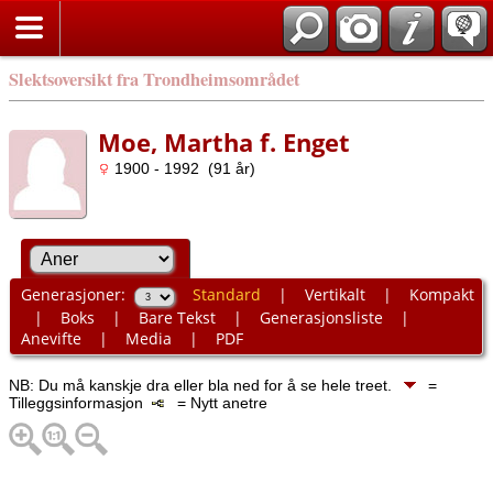
Slektsoversikt fra Trondheimsområdet
Moe, Martha f. Enget
1900 - 1992 (91 år)
Generasjoner:
Standard
|
Vertikalt
|
Kompakt
|
Boks
|
Bare Tekst
|
Generasjonsliste
|
Anevifte
|
Media
|
PDF
NB: Du må kanskje dra eller bla ned for å se hele treet.
=
Tilleggsinformasjon
= Nytt anetre