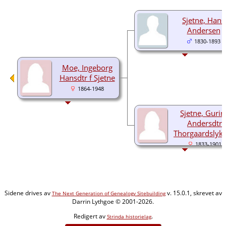
Sjetne, Hans
Andersen
1830-1893
Moe, Ingeborg
Hansdtr f Sjetne
1864-1948
Sjetne, Gurin
Andersdtr
Thorgaardslyk
1833-1901
Sidene drives av
v. 15.0.1, skrevet av
The Next Generation of Genealogy Sitebuilding
Darrin Lythgoe © 2001-2026.
Redigert av
.
Strinda historielag