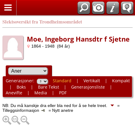
Slektsoversikt fra Trondheimsområdet
Moe, Ingeborg Hansdtr f Sjetne
1864 - 1948 (84 år)
Generasjoner:
Standard
|
Vertikalt
|
Kompakt
|
Boks
|
Bare Tekst
|
Generasjonsliste
|
Anevifte
|
Media
|
PDF
NB: Du må kanskje dra eller bla ned for å se hele treet.
=
Tilleggsinformasjon
= Nytt anetre