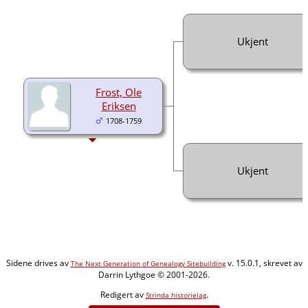
Ukjent
Frost, Ole
Eriksen
1708-1759
Ukjent
Sidene drives av
v. 15.0.1, skrevet av
The Next Generation of Genealogy Sitebuilding
Darrin Lythgoe © 2001-2026.
Redigert av
.
Strinda historielag