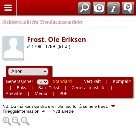
Slektsoversikt fra Trondheimsområdet
Frost, Ole Eriksen
1708 - 1759 (51 år)
Generasjoner:
Standard
|
Vertikalt
|
Kompakt
|
Boks
|
Bare Tekst
|
Generasjonsliste
|
Anevifte
|
Media
|
PDF
NB: Du må kanskje dra eller bla ned for å se hele treet.
=
Tilleggsinformasjon
= Nytt anetre