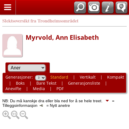
Slektsoversikt fra Trondheimsområdet
Myrvold, Ann Elisabeth
Generasjoner:
Standard
|
Vertikalt
|
Kompakt
|
Boks
|
Bare Tekst
|
Generasjonsliste
|
Anevifte
|
Media
|
PDF
NB: Du må kanskje dra eller bla ned for å se hele treet.
=
Tilleggsinformasjon
= Nytt anetre