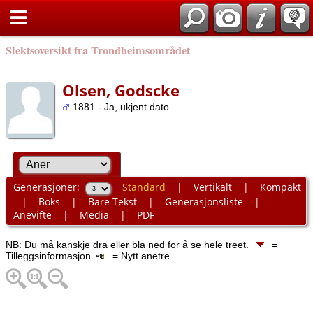
Slektsoversikt fra Trondheimsområdet
Olsen, Godscke
1881 - Ja, ukjent dato
Generasjoner:
Standard
|
Vertikalt
|
Kompakt
|
Boks
|
Bare Tekst
|
Generasjonsliste
|
Anevifte
|
Media
|
PDF
NB: Du må kanskje dra eller bla ned for å se hele treet.
=
Tilleggsinformasjon
= Nytt anetre