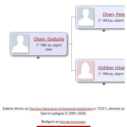
Olsen, Peter
1833-Ja, ukjent d
Olsen, Godscke
1881-Ja, ukjent
dato
Gidsken Johan
1856-Ja, ukjent d
Sidene drives av
v. 15.0.1, skrevet av
The Next Generation of Genealogy Sitebuilding
Darrin Lythgoe © 2001-2026.
Redigert av
.
Strinda historielag