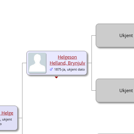
Ukjent
Helgeson
Helland, Brynjulv
1875-Ja, ukjent dato
Ukjent
, Helge
, ukjent
to