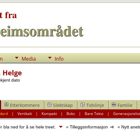
t fra
eimsområdet
nn
Media
Info
, Helge
kjent dato
Etterkommere
Slektskap
Tidslinje
Familie
dard
|
Vertikalt
|
Kompakt
|
Boks
|
Bare Tekst
|
Generasjonslis
 bla ned for å se hele treet.
= Tilleggsinformasjon
= Nytt anet