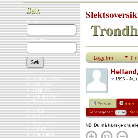
Søk
Slektsoversik
Fornavn:
Trondh
Etternavn:
Logg inn
Fi
Helland
Avansert søk
1896 - Ja, u
Etternavn
Logg inn
Hva er nytt?
Etterlysninger
Person
Aner
Bilder
Generasjoner:
Stan
Dokumenter
Gravsteiner
NB: Du må kanskje dra eller
Album
Alle media