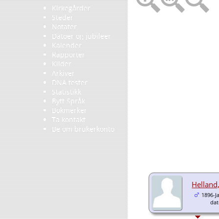
Kirkegårder
Steder
Notater
Datoer og jubileer
Kalender
Rapporter
Kilder
Arkiver
DNA tester
Statistikk
Bytt Språk
Bokmerker
Ta kontakt
Be om brukerkonto
Helland
1896-Ja
da