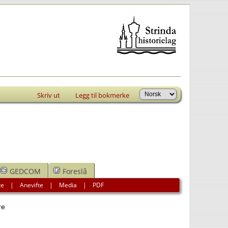
Skriv ut
Legg til bokmerke
GEDCOM
Foreslå
te
|
Anevifte
|
Media
|
PDF
re