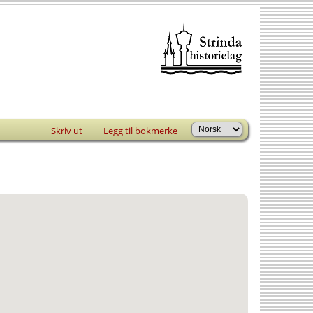
Skriv ut
Legg til bokmerke