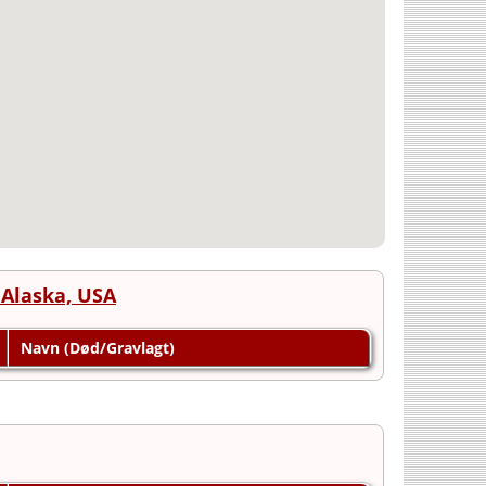
 Alaska, USA
Navn (Død/Gravlagt)