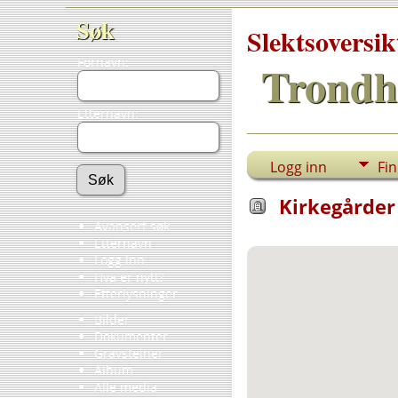
Søk
Slektsoversik
Fornavn:
Trondh
Etternavn:
Logg inn
Fi
Kirkegårder 
Avansert søk
Etternavn
Logg inn
Hva er nytt?
Etterlysninger
Bilder
Dokumenter
Gravsteiner
Album
Alle media