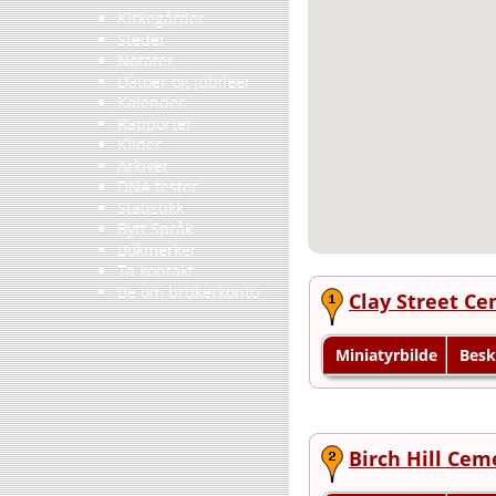
Kirkegårder
Steder
Notater
Datoer og jubileer
Kalender
Rapporter
Kilder
Arkiver
DNA tester
Statistikk
Bytt Språk
Bokmerker
Ta kontakt
Be om brukerkonto
Clay Street Ce
Miniatyrbilde
Besk
Birch Hill Cem