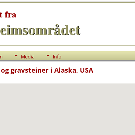
t fra
eimsområdet
nn
Media
Info
og gravsteiner i Alaska, USA