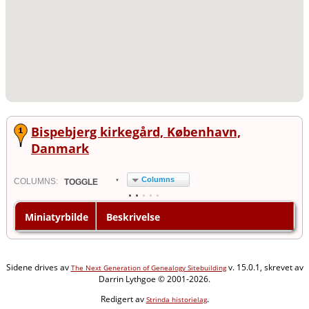
Bispebjerg kirkegård, København,
Danmark
Columns
COL
UMN
S:
TOGGLE
Miniatyrbilde
Beskrivelse
Sidene drives av
v. 15.0.1, skrevet av
The Next Generation of Genealogy Sitebuilding
Darrin Lythgoe © 2001-2026.
Redigert av
.
Strinda historielag