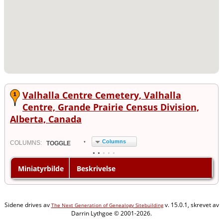
Valhalla Centre Cemetery, Valhalla
Centre, Grande Prairie Census Division,
Alberta, Canada
Columns
COL
UMN
S:
TOGGLE
Miniatyrbilde
Beskrivelse
Sidene drives av
v. 15.0.1, skrevet av
The Next Generation of Genealogy Sitebuilding
Darrin Lythgoe © 2001-2026.