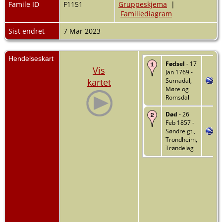
Famile ID
F1151
Gruppeskjema
|
Familiediagram
Sist endret
7 Mar 2023
Hendelseskart
Fødsel
- 17
Vis
Jan 1769 -
kartet
Surnadal,
Møre og
Romsdal
Død
- 26
Feb 1857 -
Søndre gt.,
Trondheim,
Trøndelag