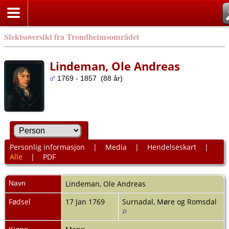
Slektsoversikt fra Trondheimsområdet
Lindeman, Ole Andreas
1769 - 1857 (88 år)
Personlig informasjon
|
Media
|
Hendelseskart
|
Alle
|
PDF
Navn
Lindeman
,
Ole Andreas
Fødsel
17 Jan 1769
Surnadal, Møre og Romsdal