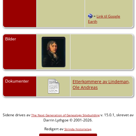
=
Link til Google
Earth
Bilder
Dokumenter
Etterkommere av Lindeman,
Ole Andreas
Sidene drives av
v. 15.0.1, skrevet av
The Next Generation of Genealogy Sitebuilding
Darrin Lythgoe © 2001-2026.
Redigert av
.
Strinda historielag