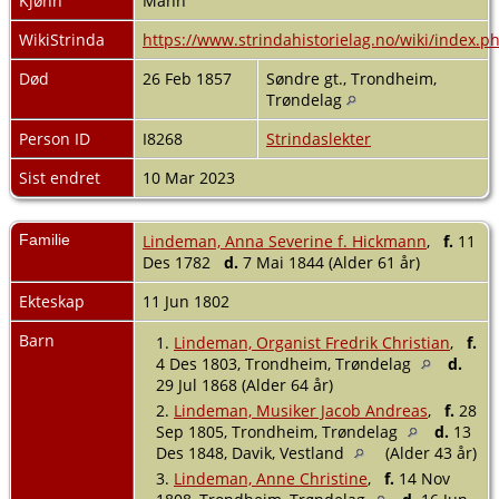
Kjønn
Mann
WikiStrinda
https://www.strindahistorielag.no/wiki/index
Død
26 Feb 1857
Søndre gt., Trondheim,
Trøndelag
Person ID
I8268
Strindaslekter
Sist endret
10 Mar 2023
Familie
Lindeman, Anna Severine f. Hickmann
,
f.
11
Des 1782
d.
7 Mai 1844 (Alder 61 år)
Ekteskap
11 Jun 1802
Barn
1.
Lindeman, Organist Fredrik Christian
,
f.
4 Des 1803, Trondheim, Trøndelag
d.
29 Jul 1868 (Alder 64 år)
2.
Lindeman, Musiker Jacob Andreas
,
f.
28
Sep 1805, Trondheim, Trøndelag
d.
13
Des 1848, Davik, Vestland
(Alder 43 år)
3.
Lindeman, Anne Christine
,
f.
14 Nov