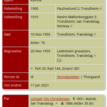
Kjønn
Kvinne
Folketelling
1900
Paulinelund 2, Trondheim
Folketelling
1910
Nedre Møllenberggate 3,
Trondheim, Sør-Trøndelag,
Norway
Død
10 Nov 1959
Trondheim, Trøndelag
Alder: 76
Begravelse
26 Nov 1959
Lademoen gravplass,
Trondheim, Trøndelag
[
1
]
Felt 33, Rad 14A, Gravnr 001
Person ID
I8
Strindaslekter
| Thorgaard
Sist endret
17 Jan 2021
Far
Leistad, Ole Christensen
,
f.
1851, Malvik,
Sør-Trøndelag
d.
1886 (Alder 35 år)