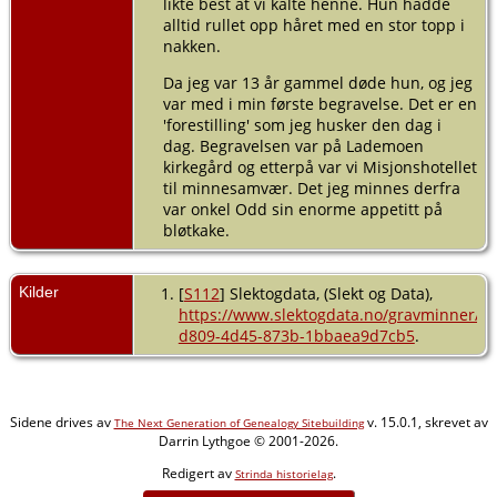
likte best at vi kalte henne. Hun hadde
alltid rullet opp håret med en stor topp i
nakken.
Da jeg var 13 år gammel døde hun, og jeg
var med i min første begravelse. Det er en
'forestilling' som jeg husker den dag i
dag. Begravelsen var på Lademoen
kirkegård og etterpå var vi Misjonshotellet
til minnesamvær. Det jeg minnes derfra
var onkel Odd sin enorme appetitt på
bløtkake.
Kilder
[
S112
] Slektogdata, (Slekt og Data),
https://www.slektogdata.no/gravminner/gr
d809-4d45-873b-1bbaea9d7cb5
.
Sidene drives av
v. 15.0.1, skrevet av
The Next Generation of Genealogy Sitebuilding
Darrin Lythgoe © 2001-2026.
Redigert av
.
Strinda historielag