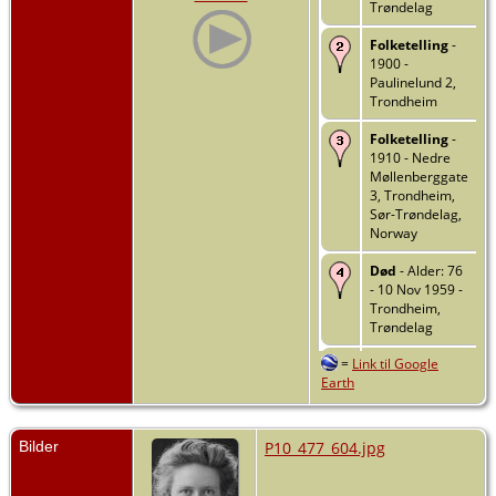
Trøndelag
Folketelling
-
1900 -
Paulinelund 2,
Trondheim
Folketelling
-
1910 - Nedre
Møllenberggate
3, Trondheim,
Sør-Trøndelag,
Norway
Død
- Alder: 76
- 10 Nov 1959 -
Trondheim,
Trøndelag
=
Link til Google
Begravelse
- 26
Earth
Nov 1959 -
Lademoen
gravplass,
Trondheim,
Bilder
P10_477_604.jpg
Trøndelag