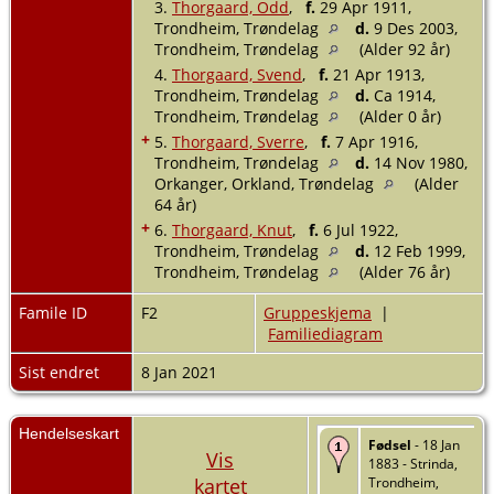
3.
Thorgaard, Odd
,
f.
29 Apr 1911,
Trondheim, Trøndelag
d.
9 Des 2003,
Trondheim, Trøndelag
(Alder 92 år)
4.
Thorgaard, Svend
,
f.
21 Apr 1913,
Trondheim, Trøndelag
d.
Ca 1914,
Trondheim, Trøndelag
(Alder 0 år)
+
5.
Thorgaard, Sverre
,
f.
7 Apr 1916,
Trondheim, Trøndelag
d.
14 Nov 1980,
Orkanger, Orkland, Trøndelag
(Alder
64 år)
+
6.
Thorgaard, Knut
,
f.
6 Jul 1922,
Trondheim, Trøndelag
d.
12 Feb 1999,
Trondheim, Trøndelag
(Alder 76 år)
Famile ID
F2
Gruppeskjema
|
Familiediagram
Sist endret
8 Jan 2021
Hendelseskart
Fødsel
- 18 Jan
Vis
1883 - Strinda,
kartet
Trondheim,