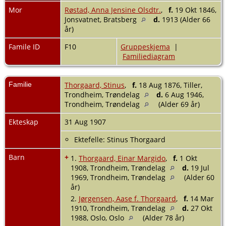
Mor
Røstad, Anna Jensine Olsdtr.
,
f.
19 Okt 1846,
Jonsvatnet, Bratsberg
d.
1913 (Alder 66
år)
Famile ID
F10
Gruppeskjema
|
Familiediagram
Familie
Thorgaard, Stinus
,
f.
18 Aug 1876, Tiller,
Trondheim, Trøndelag
d.
6 Aug 1946,
Trondheim, Trøndelag
(Alder 69 år)
Ekteskap
31 Aug 1907
Ektefelle: Stinus Thorgaard
Barn
+
1.
Thorgaard, Einar Margido
,
f.
1 Okt
1908, Trondheim, Trøndelag
d.
19 Jul
1969, Trondheim, Trøndelag
(Alder 60
år)
2.
Jørgensen, Aase f. Thorgaard
,
f.
14 Mar
1910, Trondheim, Trøndelag
d.
27 Okt
1988, Oslo, Oslo
(Alder 78 år)