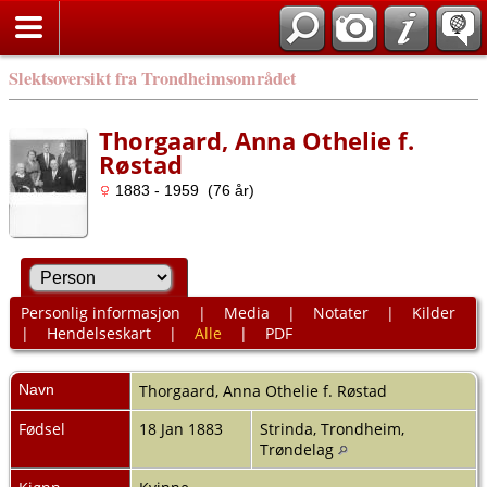
Slektsoversikt fra Trondheimsområdet
Thorgaard, Anna Othelie f.
Røstad
1883 - 1959 (76 år)
Personlig informasjon
|
Media
|
Notater
|
Kilder
|
Hendelseskart
|
Alle
|
PDF
Navn
Thorgaard
,
Anna Othelie f. Røstad
Fødsel
18 Jan 1883
Strinda, Trondheim,
Trøndelag