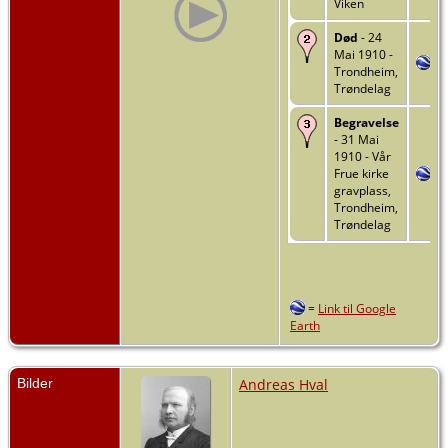
Viken
Død
- 24
Mai 1910 -
Trondheim,
Trøndelag
Begravelse
- 31 Mai
1910 - Vår
Frue kirke
gravplass,
Trondheim,
Trøndelag
=
Link til Google
Earth
Bilder
Andreas Hval