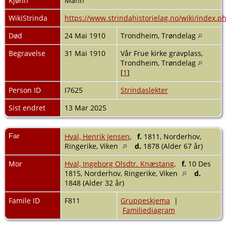
Kjønn
Mann
WikiStrinda
https://www.strindahistorielag.no/wiki/index.
Død
24 Mai 1910
Trondheim, Trøndelag
Begravelse
31 Mai 1910
Vår Frue kirke gravplass,
Trondheim, Trøndelag
[
1
]
Person ID
I7625
Strindaslekter
Sist endret
13 Mar 2025
Far
Hval, Henrik Jensen
,
f.
1811, Norderhov,
Ringerike, Viken
d.
1878 (Alder 67 år)
Mor
Hval, Ingeborg Olsdtr. Knæstang
,
f.
10 Des
1815, Norderhov, Ringerike, Viken
d.
1848 (Alder 32 år)
Famile ID
F811
Gruppeskjema
|
Familiediagram