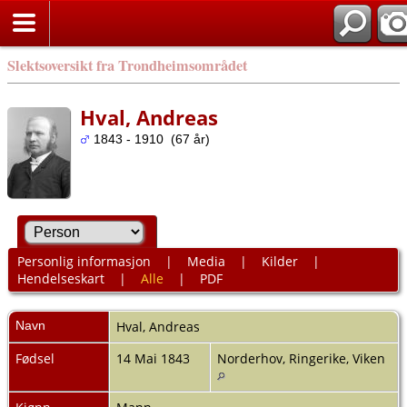
Slektsoversikt fra Trondheimsområdet
Hval, Andreas
1843 - 1910 (67 år)
Personlig informasjon
|
Media
|
Kilder
|
Hendelseskart
|
Alle
|
PDF
Navn
Hval
,
Andreas
Fødsel
14 Mai 1843
Norderhov, Ringerike, Viken