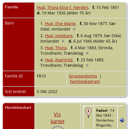
Familie
Hval, Thora Elise f. Færden
,
f.
15 Feb 1851
d.
19 Mar 1926 (Alder 75 år)
Barn
1.
Hval, Else Marie
,
f.
30 Nov 1877, Sør-
Odal, Innlandet
2.
Hval, Ingeborg
,
f.
6 Aug 1879, Sør-Odal,
Innlandet
d.
6 Jul 1945 (Alder 65 år)
3.
Hval, Thora
,
f.
4 Mar 1883, Strinda,
Trondheim, Trøndelag
4.
Hval, Ragnhild
,
f.
23 Feb 1885,
Trondheim, Trøndelag
Famile ID
F810
Gruppeskjema
|
Familiediagram
Sist endret
5 Okt 2022
Hendelseskart
Fødsel
- 14
Vis
Mai 1843 -
kartet
Norderhov,
Ringerike,