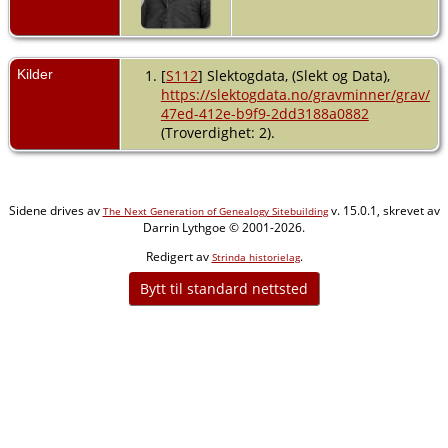
Kilder
[
S112
] Slektogdata, (Slekt og Data),
https://slektogdata.no/gravminner/grav/83
47ed-412e-b9f9-2dd3188a0882
(Troverdighet: 2).
Sidene drives av
v. 15.0.1, skrevet av
The Next Generation of Genealogy Sitebuilding
Darrin Lythgoe © 2001-2026.
Redigert av
.
Strinda historielag
Bytt til standard nettsted