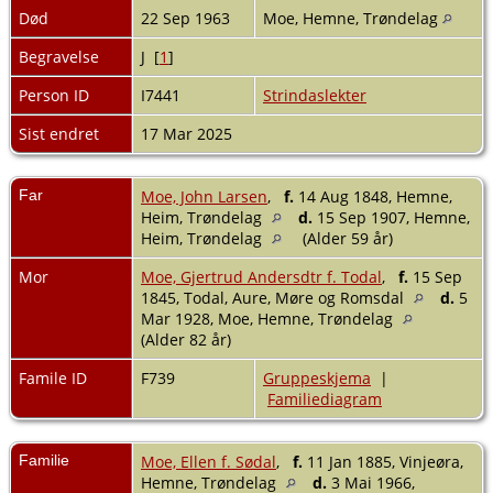
Død
22 Sep 1963
Moe, Hemne, Trøndelag
Begravelse
J [
1
]
Person ID
I7441
Strindaslekter
Sist endret
17 Mar 2025
Far
Moe, John Larsen
,
f.
14 Aug 1848, Hemne,
Heim, Trøndelag
d.
15 Sep 1907, Hemne,
Heim, Trøndelag
(Alder 59 år)
Mor
Moe, Gjertrud Andersdtr f. Todal
,
f.
15 Sep
1845, Todal, Aure, Møre og Romsdal
d.
5
Mar 1928, Moe, Hemne, Trøndelag
(Alder 82 år)
Famile ID
F739
Gruppeskjema
|
Familiediagram
Familie
Moe, Ellen f. Sødal
,
f.
11 Jan 1885, Vinjeøra,
Hemne, Trøndelag
d.
3 Mai 1966,