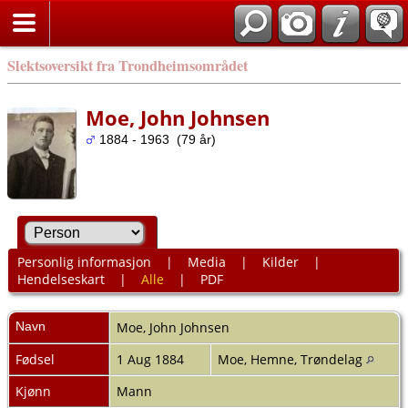
Slektsoversikt fra Trondheimsområdet
Moe, John Johnsen
1884 - 1963 (79 år)
Personlig informasjon
|
Media
|
Kilder
|
Hendelseskart
|
Alle
|
PDF
Navn
Moe
,
John Johnsen
Fødsel
1 Aug 1884
Moe, Hemne, Trøndelag
Kjønn
Mann