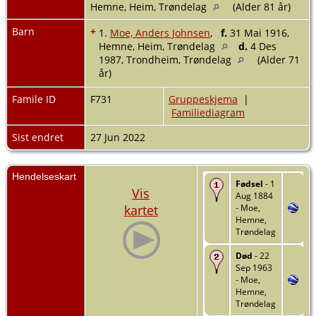
Hemne, Heim, Trøndelag
(Alder 81 år)
Barn
+
1.
Moe, Anders Johnsen
,
f.
31 Mai 1916,
Hemne, Heim, Trøndelag
d.
4 Des
1987, Trondheim, Trøndelag
(Alder 71
år)
Famile ID
F731
Gruppeskjema
|
Familiediagram
Sist endret
27 Jun 2022
Hendelseskart
Fødsel
- 1
Vis
Aug 1884
kartet
- Moe,
Hemne,
Trøndelag
Død
- 22
Sep 1963
- Moe,
Hemne,
Trøndelag