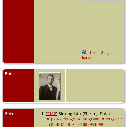
=
Link til Google
Earth
Bilder
Kilder
[
S112
] Slektogdata, (Slekt og Data),
https://slektogdata.no/gravminner/grav/9
c535-4f82-881e-106888951098