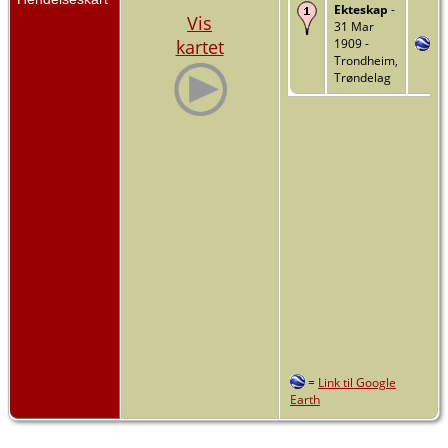
Ekteskap
-
Vis
31 Mar
kartet
1909 -
Trondheim,
Trøndelag
=
Link til Google
Earth