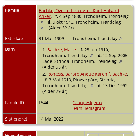
Familie
Bachke, Overrettssakfører Knut Halvard
Anker
,
f.
4 Sep 1880, Trondheim, Trøndelag
d.
9 okt 1913, Trondheim, Trøndelag
(Alder 32 år)
Ekteskap
31 Mar 1909
Trondheim, Trøndelag
Barn
1.
Bachke, Marie
,
f.
23 Jun 1910,
Trondheim, Trøndelag
d.
12 Sep 2005,
Lade, Strinda, Trondheim, Trøndelag
(Alder 95 år)
2.
Ronæss, Barbro Anette Karen f. Bachke
,
f.
3 Mai 1913, Ringve gård, Strinda,
Trondheim, Trøndelag
d.
13 Des 1992
(Alder 79 år)
Famile ID
F544
Gruppeskjema
|
Familiediagram
Sist endret
14 Mai 2022
Hendelseskart