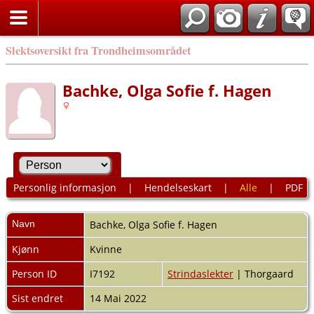
Slektsoversikt fra Trondheimsområdet
Bachke, Olga Sofie f. Hagen
Personlig informasjon
|
Hendelseskart
|
Alle
|
PDF
Navn
Bachke
,
Olga Sofie f. Hagen
Kjønn
Kvinne
Person ID
I7192
Strindaslekter
| Thorgaard
Sist endret
14 Mai 2022