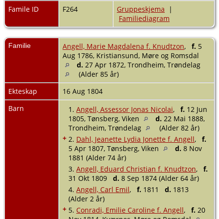
Famile ID
F264
Gruppeskjema
|
Familiediagram
Familie
Angell, Marie Magdalena f. Knudtzon
,
f.
5
Aug 1786, Kristiansund, Møre og Romsdal
d.
27 Apr 1872, Trondheim, Trøndelag
(Alder 85 år)
Ekteskap
16 Aug 1804
Barn
1.
Angell, Assessor Jonas Nicolai
,
f.
12 Jun
1805, Tønsberg, Viken
d.
22 Mai 1888,
Trondheim, Trøndelag
(Alder 82 år)
+
2.
Dahl, Jeanette Lydia Jonette f. Angell
,
f.
5 Apr 1807, Tønsberg, Viken
d.
8 Nov
1881 (Alder 74 år)
3.
Angell, Eduard Christian f. Knudtzon
,
f.
31 Okt 1809
d.
8 Sep 1874 (Alder 64 år)
4.
Angell, Carl Emil
,
f.
1811
d.
1813
(Alder 2 år)
+
5.
Conradi, Emilie Caroline f. Angell
,
f.
20