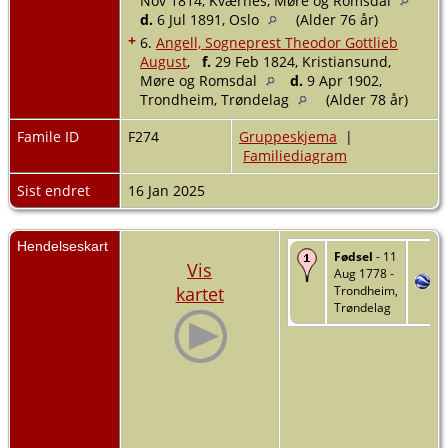
Nov 1814, Kværnes, Møre og Romsdal
d.
6 Jul 1891, Oslo
(Alder 76 år)
+
6.
Angell, Sogneprest Theodor Gottlieb
August
,
f.
29 Feb 1824, Kristiansund,
Møre og Romsdal
d.
9 Apr 1902,
Trondheim, Trøndelag
(Alder 78 år)
Famile ID
F274
Gruppeskjema
|
Familiediagram
Sist endret
16 Jan 2025
Hendelseskart
Fødsel
- 11
Vis
Aug 1778 -
kartet
Trondheim,
Trøndelag