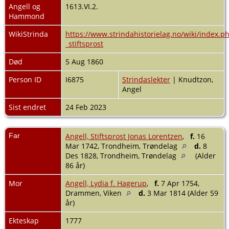
Angell og
1613.VI.2.
Hammond
WikiStrinda
https://www.strindahistorielag.no/wiki/index.p
_stiftsprost
Død
5 Aug 1860
Person ID
I6875
Strindaslekter
| Knudtzon,
Angel
Sist endret
24 Feb 2023
Far
Angell, Stiftsprost Jonas Lorentzen
,
f.
16
Mar 1742, Trondheim, Trøndelag
d.
8
Des 1828, Trondheim, Trøndelag
(Alder
86 år)
Mor
Angell, Lydia f. Hagerup
,
f.
7 Apr 1754,
Drammen, Viken
d.
3 Mar 1814 (Alder 59
år)
Ekteskap
1777