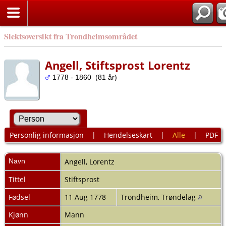
Slektsoversikt fra Trondheimsområdet
Angell, Stiftsprost Lorentz
1778 - 1860 (81 år)
Personlig informasjon
|
Hendelseskart
|
Alle
|
PDF
Navn
Angell
,
Lorentz
Tittel
Stiftsprost
Fødsel
11 Aug 1778
Trondheim, Trøndelag
Kjønn
Mann