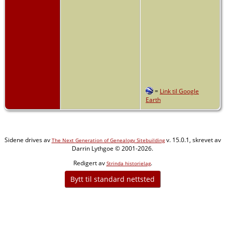
=
Link til Google
Earth
Sidene drives av
v. 15.0.1, skrevet av
The Next Generation of Genealogy Sitebuilding
Darrin Lythgoe © 2001-2026.
Redigert av
.
Strinda historielag
Bytt til standard nettsted