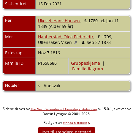
Sist endret
15 Feb 2021
Far
Ukeset, Hans Hansen
,
f.
1780
d.
Jun 11
1839 (Alder 59 år)
Mor
Habberstad, Olea Pedersdtr
,
f.
1799,
Ullensaker, Viken
d.
Sep 27 1873
Ekteskap
Nov 7 1816
Famile ID
F1558686
Gruppeskjema
|
Familiediagram
Notater
Åndsvak
Sidene drives av
v. 15.0.1, skrevet av
The Next Generation of Genealogy Sitebuilding
Darrin Lythgoe © 2001-2026.
Redigert av
.
Strinda historielag
Bytt til standard nettsted