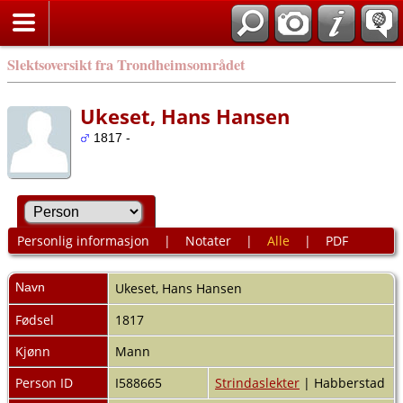
Slektsoversikt fra Trondheimsområdet
Ukeset, Hans Hansen
1817 -
Personlig informasjon
|
Notater
|
Alle
|
PDF
Navn
Ukeset
,
Hans Hansen
Fødsel
1817
Kjønn
Mann
Person ID
I588665
Strindaslekter
| Habberstad