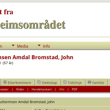
t fra
eimsområdet
nn
Media
Info
sen Amdal Bromstad, John
 (57 år)
Etterkommere
Slektskap
Tidslinje
Familie
otater
|
Kilder
|
Hendelseskart
|
Alle
|
PDF
uttormsen Amdal Bromstad
,
John