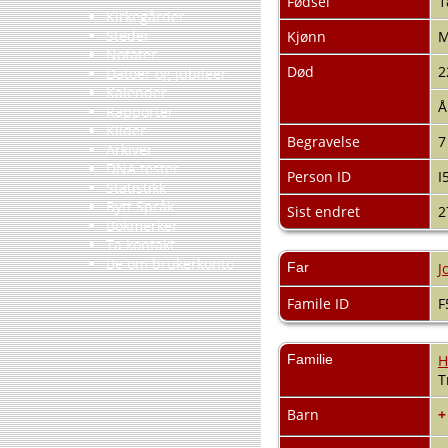
Fødsel
1
Kirkegårder
Steder
Kjønn
Notater
Død
2
Datoer og jubileer
Kalender
Å
Rapporter
Kilder
Begravelse
7
Arkiver
DNA tester
Person ID
I
Statistikk
Bytt Språk
Sist endret
2
Bokmerker
Ta kontakt
Be om brukerkonto
Far
J
Famile ID
F
Familie
H
T
Barn
+