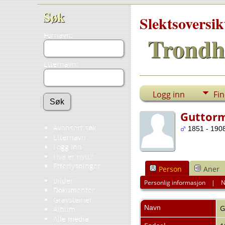
Søk
Slektsoversik
Fornavn:
Trondh
Etternavn:
Logg inn
Fi
Guttorm
Avansert søk
1851 - 1908
Etternavn
Logg inn
Hva er nytt?
Etterlysninger
Person
Aner
Bilder
Personlig informasjon
|
N
Dokumenter
Gravsteiner
Navn
G
Album
Alle media