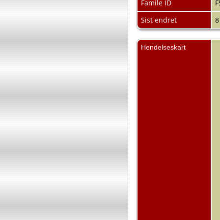
Famile ID
F
Sist endret
8
Hendelseskart