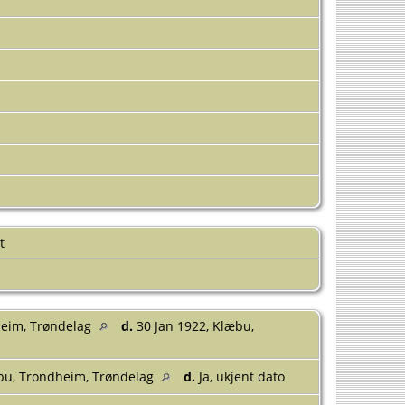
]
nt
heim, Trøndelag
d.
30 Jan 1922, Klæbu,
bu, Trondheim, Trøndelag
d.
Ja, ukjent dato