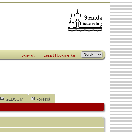
Skriv ut
Legg til bokmerke
GEDCOM
Foreslå