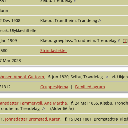
851
Selbu, Trøndelag
Mann
2 Des 1908
Klæbu, Trondheim, Trøndelag
rsak: Ulykkestilfelle
 Jan 1909
Klæbu gravplass, Trondheim, Trøndelag
[
1
5580
Strindaslekter
7 Mar 2023
ohnsen Amdal, Guttorm
,
f.
Jun 1820, Selbu, Trøndelag
d.
Ukje
51312
Gruppeskjema
|
Familiediagram
ansdatter Tømmervoll, Ane Martha
,
f.
24 Mai 1855, Klæbu, Trond
rondheim, Trøndelag
(Alder 66 år)
1.
Johnsdatter Bromstad, Karen
,
f.
15 Des 1881, Bromstadtrø, Klæ