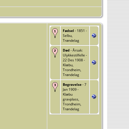
Fødsel
- 1851 -
Selbu,
Trøndelag
Død
- Årsak:
Ulykkestilfelle -
22 Des 1908 -
Klæbu,
Trondheim,
Trøndelag
Begravelse
- 7
Jan 1909 -
Klæbu
gravplass,
Trondheim,
Trøndelag