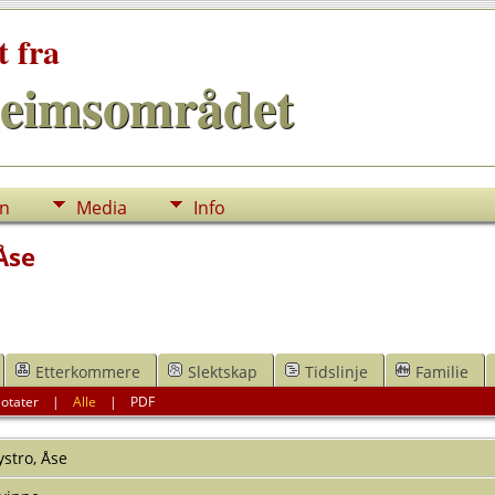
t fra
eimsområdet
nn
Media
Info
Åse
Etterkommere
Slektskap
Tidslinje
Familie
otater
|
Alle
|
PDF
ystro
,
Åse