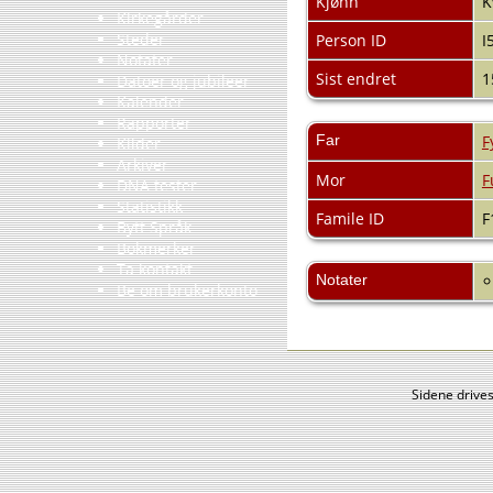
Kjønn
K
Kirkegårder
Steder
Person ID
I
Notater
Sist endret
1
Datoer og jubileer
Kalender
Rapporter
Far
F
Kilder
Arkiver
Mor
F
DNA tester
Statistikk
Famile ID
F
Bytt Språk
Bokmerker
Ta kontakt
Notater
Be om brukerkonto
Sidene drive