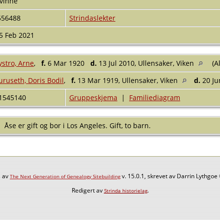
vinne
556488
Strindaslekter
5 Feb 2021
ystro, Arne
,
f.
6 Mar 1920
d.
13 Jul 2010, Ullensaker, Viken
(A
uruseth, Doris Bodil
,
f.
13 Mar 1919, Ullensaker, Viken
d.
20 Ju
1545140
Gruppeskjema
|
Familiediagram
Åse er gift og bor i Los Angeles. Gift, to barn.
s av
v. 15.0.1, skrevet av Darrin Lythgo
The Next Generation of Genealogy Sitebuilding
Redigert av
.
Strinda historielag