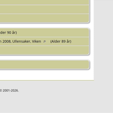
lder 90 år)
n 2008, Ullensaker, Viken
(Alder 89 år)
e © 2001-2026.