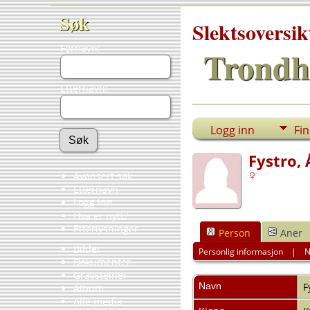
Søk
Slektsoversik
Fornavn:
Trondh
Etternavn:
Logg inn
Fi
Fystro, 
Avansert søk
Etternavn
Logg inn
Hva er nytt?
Etterlysninger
Person
Aner
Bilder
Personlig informasjon
|
N
Dokumenter
Gravsteiner
Navn
F
Album
Alle media