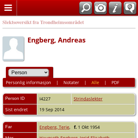
Slektsoversikt fra Trondheimsområdet
Engberg, Andreas
Personlig informasjon
|
Notater
|
Alle
|
PDF
Person ID
I4227
Strindaslekter
Sist endret
19 Sep 2014
Far
Engberg, Terje
,
f.
1 Okt 1954
Mor
Haugseth Engberg, Jorid Elisabeth