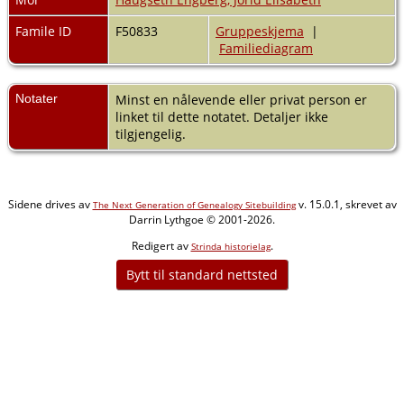
Famile ID
F50833
Gruppeskjema
|
Familiediagram
Notater
Minst en nålevende eller privat person er
linket til dette notatet. Detaljer ikke
tilgjengelig.
Sidene drives av
v. 15.0.1, skrevet av
The Next Generation of Genealogy Sitebuilding
Darrin Lythgoe © 2001-2026.
Redigert av
.
Strinda historielag
Bytt til standard nettsted