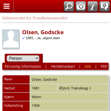
Slektsoversikt fra Trondheimsområdet
Olsen, Godscke
1881 - Ja, ukjent dato
Personlig informasjon
|
Hendelseskart
|
Alle
|
PDF
Navn
Olsen
,
Godscke
Fødsel
1881
Åfjord, Trøndelag
Kjønn
Mann
Folketelling
1900