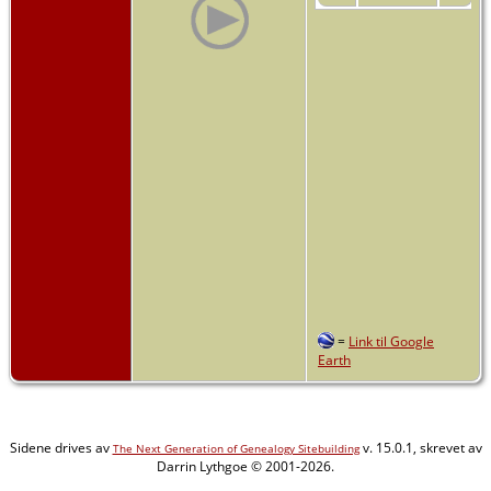
=
Link til Google
Earth
Sidene drives av
v. 15.0.1, skrevet av
The Next Generation of Genealogy Sitebuilding
Darrin Lythgoe © 2001-2026.