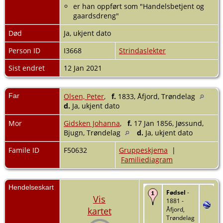
er han oppført som "Handelsbetjent og
gaardsdreng"
Død
Ja, ukjent dato
Person ID
I3668
Strindaslekter
Sist endret
12 Jan 2021
Far
Olsen, Peter
,
f.
1833, Åfjord, Trøndelag
d.
Ja, ukjent dato
Mor
Gidsken Johanna
,
f.
17 Jan 1856, Jøssund,
Bjugn, Trøndelag
d.
Ja, ukjent dato
Famile ID
F50632
Gruppeskjema
|
Familiediagram
Hendelseskart
Fødsel
-
Vis
1881 -
kartet
Åfjord,
Trøndelag