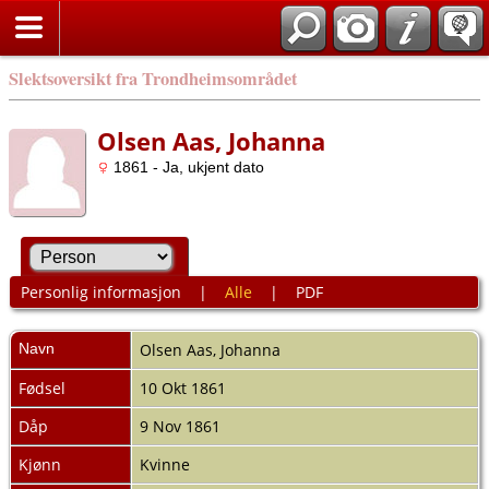
Slektsoversikt fra Trondheimsområdet
Olsen Aas, Johanna
1861 - Ja, ukjent dato
Personlig informasjon
|
Alle
|
PDF
Navn
Olsen Aas
,
Johanna
Fødsel
10 Okt 1861
Dåp
9 Nov 1861
Kjønn
Kvinne