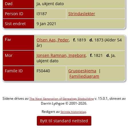
Død
Ja, ukjent dato
Person ID
I3187
Strindaslekter
Sist endret
9 Jan 2021
Far
Olsen Aas, Peder
,
f.
1819
d.
1873 (Alder 54
år)
Mor
Jonsen Ramnan, Ingeborg
,
f.
1821
d.
Ja,
ukjent dato
Famile ID
F50440
Gruppeskjema
|
Familiediagram
Sidene drives av
v. 15.0.1, skrevet av
The Next Generation of Genealogy Sitebuilding
Darrin Lythgoe © 2001-2026.
Redigert av
.
Strinda historielag
Bytt til standard nettsted